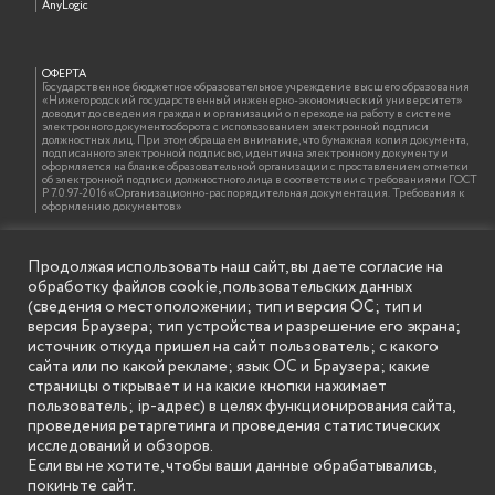
AnyLogic
ОФЕРТА
Государственное бюджетное образовательное учреждение высшего образования
«Нижегородский государственный инженерно-экономический университет»
доводит до сведения граждан и организаций о переходе на работу в системе
электронного документооборота с использованием электронной подписи
должностных лиц. При этом обращаем внимание, что бумажная копия документа,
подписанного электронной подписью, идентична электронному документу и
оформляется на бланке образовательной организации с проставлением отметки
об электронной подписи должностного лица в соответствии с требованиями ГОСТ
Р 7.0.97-2016 «Организационно-распорядительная документация. Требования к
оформлению документов»
Продолжая использовать наш сайт, вы даете согласие на
ИНФОРМАЦИЯ ДЛЯ ПРАВООБЛАДАТЕЛЕЙ
обработку файлов cookie, пользовательских данных
Все права на аудио и видео материалы, представленные на нашем сайте
принадлежат их законным владельцам и предназначены только для ознакомления.
(сведения о местоположении; тип и версия ОС; тип и
Наличие материалов на сайте никаким образом не претендует на обозначение
версия Браузера; тип устройства и разрешение его экрана;
нашего авторского права на данные материалы. Авторы не несут ответственности
за возможные последствия использования их в целях, запрещенных Уголовным
источник откуда пришел на сайт пользователь; с какого
Кодексом Российской Федерации. Если вы соглашаетесь с указанными
сайта или по какой рекламе; язык ОС и Браузера; какие
условиями, то можете приступить к просмотру материалов. Иначе вы должны
немедленно покинуть сайт. Все материалы, размещенные на сайте, взяты с
страницы открывает и на какие кнопки нажимает
открытых (общедоступных) источников. Если Вы являетесь правообладателем
пользователь; ip-адрес) в целях функционирования сайта,
какого-либо материала, размещённого на этом сайте, и не хотели бы чтобы данная
информация распространялась без Вашего на то согласия, то мы будем рады
проведения ретаргетинга и проведения статистических
оказать Вам содействие, удалив соответствующие страницы. Для этого достаточно,
исследований и обзоров.
чтобы вы прислали нам письмо (в электронном виде) с E-mail официального
почтового домена компании правообладателя, в котором указали ссылки на
Если вы не хотите, чтобы ваши данные обрабатывались,
страницы сайта, которые необходимо удалить.
покиньте сайт.