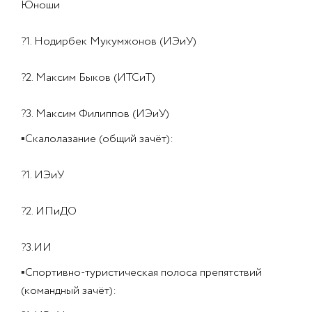
Юноши
?
1. Нодирбек Мукумжонов (ИЭиУ)
?
2. Максим Быков (ИТСиТ)
?
3. Максим Филиппов (ИЭиУ)
▪
Скалолазание (общий зачёт):
?
1. ИЭиУ
?
2. ИПиДО
?
3.ИИ
▪
Спортивно-туристическая полоса препятствий
(командный зачёт):