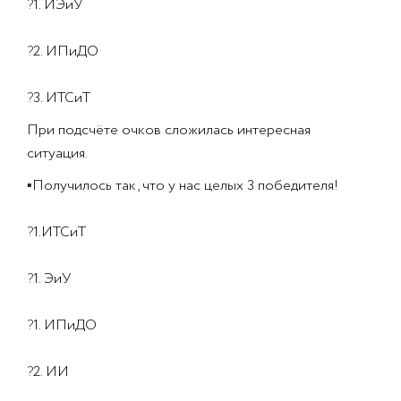
?
1. ИЭиУ
?
2. ИПиДО
?
3. ИТСиТ
При подсчёте очков сложилась интересная
ситуация.
▪
Получилось так, что у нас целых 3 победителя!
?
1.ИТСиТ
?
1. ЭиУ
?
1. ИПиДО
?
2. ИИ