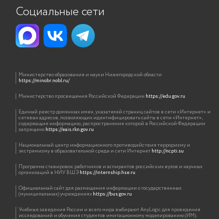
Социальные сети
Министерство образования и науки Нижегородской области
https://minobr.nobl.ru/
Министерство просвещения Российской Федерации
https://edu.gov.ru
Единый реестр доменных имен, указателей страниц сайтов в сети «Интернет» и
сетевых адресов, позволяющих идентифицировать сайты в сети «Интернет»,
содержащие информацию, распространение которой в Российской Федерации
запрещено
https://eais.rkn.gov.ru
Национальный центр информационного противодействия терроризму и
экстремизму в образовательной среде и сети Интернет
http://ncpti.su
Программа стажировок работников и аспирантов российских вузов и научных
организаций в НИУ ВШЭ
https://internship.hse.ru
Официальный сайт для размещения информации о государственных
(муниципальных) учреждениях
https://bus.gov.ru
Учебные заведения России и всего мира выбирают AnyLogic для проведения
исследований и обучения студентов имитационному моделированию (ИМ).