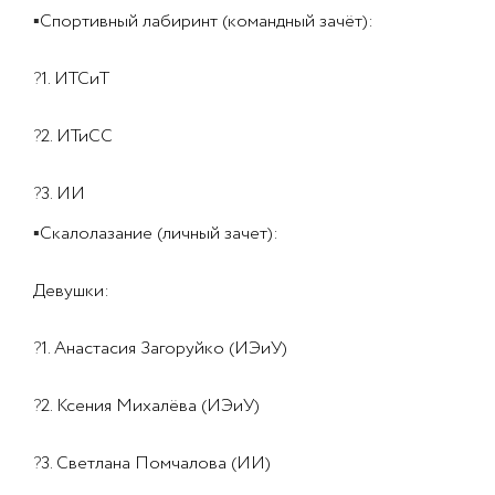
▪
Спортивный лабиринт (командный зачёт):
?
1. ИТСиТ
?
2. ИТиСС
?
3. ИИ
▪
Скалолазание (личный зачет):
Девушки:
?
1. Анастасия Загоруйко (ИЭиУ)
?
2. Ксения Михалёва (ИЭиУ)
?
3. Светлана Помчалова (ИИ)