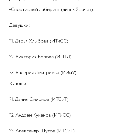
▪
Спортивный лабиринт (личный зачёт):
Девушки:
?
1. Дарья Хлыбова (ИТиСС)
?
2. Виктория Белова (ИПТД)
?
3. Валерия Дмитриева (ИЭиУ)
Юноши:
?
1. Данил Смирнов (ИТСиТ)
?
2. Андрей Куканов (ИТиСС)
?
3. Александр Шутов (ИТСиТ)