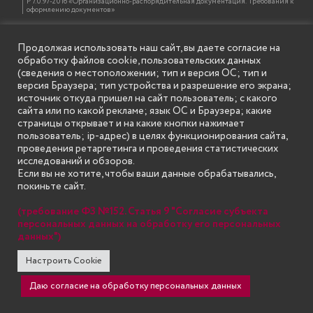
Р 7.0.97-2016 «Организационно-распорядительная документация. Требования к
оформлению документов»
Продолжая использовать наш сайт, вы даете согласие на
ИНФОРМАЦИЯ ДЛЯ ПРАВООБЛАДАТЕЛЕЙ
обработку файлов cookie, пользовательских данных
Все права на аудио и видео материалы, представленные на нашем сайте
принадлежат их законным владельцам и предназначены только для ознакомления.
(сведения о местоположении; тип и версия ОС; тип и
Наличие материалов на сайте никаким образом не претендует на обозначение
версия Браузера; тип устройства и разрешение его экрана;
нашего авторского права на данные материалы. Авторы не несут ответственности
за возможные последствия использования их в целях, запрещенных Уголовным
источник откуда пришел на сайт пользователь; с какого
Кодексом Российской Федерации. Если вы соглашаетесь с указанными
сайта или по какой рекламе; язык ОС и Браузера; какие
условиями, то можете приступить к просмотру материалов. Иначе вы должны
немедленно покинуть сайт. Все материалы, размещенные на сайте, взяты с
страницы открывает и на какие кнопки нажимает
открытых (общедоступных) источников. Если Вы являетесь правообладателем
пользователь; ip-адрес) в целях функционирования сайта,
какого-либо материала, размещённого на этом сайте, и не хотели бы чтобы данная
информация распространялась без Вашего на то согласия, то мы будем рады
проведения ретаргетинга и проведения статистических
оказать Вам содействие, удалив соответствующие страницы. Для этого достаточно,
исследований и обзоров.
чтобы вы прислали нам письмо (в электронном виде) с E-mail официального
почтового домена компании правообладателя, в котором указали ссылки на
Если вы не хотите, чтобы ваши данные обрабатывались,
страницы сайта, которые необходимо удалить.
покиньте сайт.
(требование ФЗ №152. Статья 9 "Согласие субъекта
SECONDARY
персональных данных на обработку его персональных
© Государственное бюджетное образовательное учреждение
данных")
высшего образования "Нижегородский государственный инженерно-
MENU
экономический университет" (Княгининский университет) 2002 - 2026
Настроить Cookie
Даю согласие на обработку персональных данных
Go to mobile version