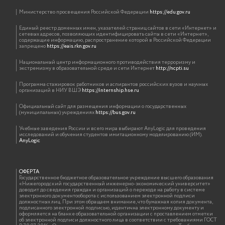
Министерство просвещения Российской Федерации
https://edu.gov.ru
Единый реестр доменных имен, указателей страниц сайтов в сети «Интернет» и
сетевых адресов, позволяющих идентифицировать сайты в сети «Интернет»,
содержащие информацию, распространение которой в Российской Федерации
запрещено
https://eais.rkn.gov.ru
Национальный центр информационного противодействия терроризму и
экстремизму в образовательной среде и сети Интернет
http://ncpti.su
Программа стажировок работников и аспирантов российских вузов и научных
организаций в НИУ ВШЭ
https://internship.hse.ru
Официальный сайт для размещения информации о государственных
(муниципальных) учреждениях
https://bus.gov.ru
Учебные заведения России и всего мира выбирают AnyLogic для проведения
исследований и обучения студентов имитационному моделированию (ИМ).
AnyLogic
ОФЕРТА
Государственное бюджетное образовательное учреждение высшего образования
«Нижегородский государственный инженерно-экономический университет»
доводит до сведения граждан и организаций о переходе на работу в системе
электронного документооборота с использованием электронной подписи
должностных лиц. При этом обращаем внимание, что бумажная копия документа,
подписанного электронной подписью, идентична электронному документу и
оформляется на бланке образовательной организации с проставлением отметки
об электронной подписи должностного лица в соответствии с требованиями ГОСТ