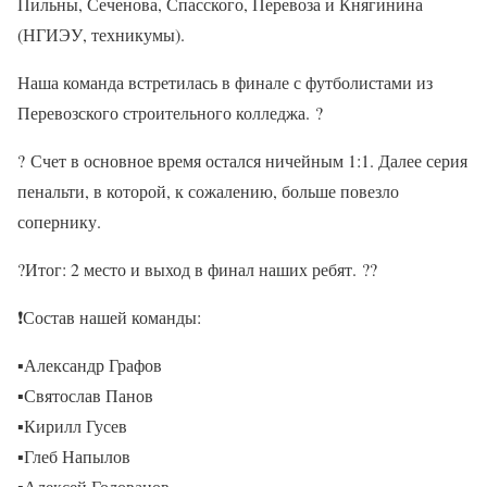
Пильны, Сеченова, Спасского, Перевоза и Княгинина
(НГИЭУ, техникумы).
Наша команда встретилась в финале с футболистами из
Перевозского строительного колледжа.
?
?
Счет в основное время остался ничейным 1:1. Далее серия
пенальти, в которой, к сожалению, больше повезло
сопернику.
?
Итог: 2 место и выход в финал наших ребят.
??
❗
Состав нашей команды:
▪
Александр Графов
▪
Святослав Панов
▪
Кирилл Гусев
▪
Глеб Напылов
▪
Алексей Голованов