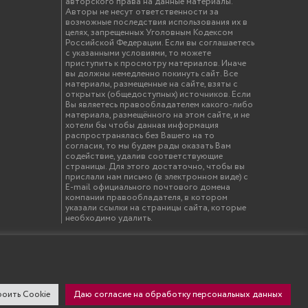
авторского права на данные материалы.
Авторы не несут ответственности за
возможные последствия использования их в
целях, запрещенных Уголовным Кодексом
Российской Федерации. Если вы соглашаетесь
с указанными условиями, то можете
приступить к просмотру материалов. Иначе
вы должны немедленно покинуть сайт. Все
материалы, размещенные на сайте, взяты с
открытых (общедоступных) источников. Если
Вы являетесь правообладателем какого-либо
материала, размещённого на этом сайте, и не
хотели бы чтобы данная информация
распространялась без Вашего на то
согласия, то мы будем рады оказать Вам
содействие, удалив соответствующие
страницы. Для этого достаточно, чтобы вы
прислали нам письмо (в электронном виде) с
E-mail официального почтового домена
компании правообладателя, в котором
указали ссылки на страницы сайта, которые
необходимо удалить.
твенный инженерно-экономический университет"
оить Cookie
Даю согласие на обработку персональных данных