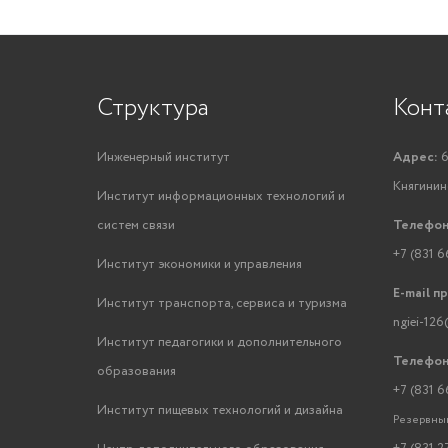
Структура
Конт
Инженерный институт
Адрес:
6
Княгинино
Институт информационных технологий и
систем связи
Телефон
+7 (831 6
Институт экономики и управления
E-mail п
Институт транспорта, сервиса и туризма
ngiei-126
Институт педагогики и дополнительного
Телефон
образования
+7 (831 6
Институт пищевых технологий и дизайна
Резервный