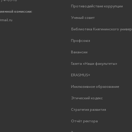
7) 4-63-10
Противодействие коррупции
риемной комиссии:
Ученый совет
mail.ru
Библиотека Княгининского униве
Профсоюз
Вакансии
Газета «Наши факультеты»
ERASMUS+
Инклюзивное образование
Этический кодекс
Стратегия развития
Отчёт ректора