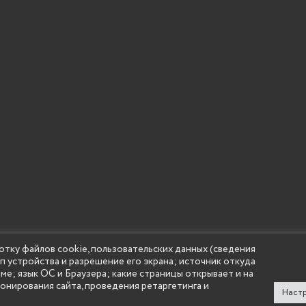
отку файлов cookie, пользовательских данных (сведения
ип устройства и разрешение его экрана; источник откуда
 учреждение высшего образования "Нижегородский государс
аме; язык ОС и Браузера; какие страницы открывает и на
(Княгининский университет) 2002 - 2026
ионирования сайта, проведения ретаргетинга и
Настр