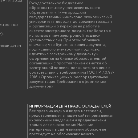
у УНТИ 20.35
Государственное бюджетное
образовательное учреждение высшего
образования «Нижегородский
государственный инженерно-экономический
университет» доводит до сведения граждан
ектронных
и организаций о переходе на работу в
системе электронного документооборота с
).
использованием электронной подписи
должностных лиц. При этом обращаем
внимание, что бумажная копия документа,
омощи детям
подписанного электронной подписью,
идентична электронному документу и
оформляется на бланке образовательной
организации с проставлением отметки об
электронной подписи должностного лица в
соответствии с требованиями ГОСТ Р 7.0.97-
2016 «Организационно-распорядительная
документация. Требования к оформлению
документов»
ИНФОРМАЦИЯ ДЛЯ ПРАВООБЛАДАТЕЛЕЙ
Все права на аудио и видео материалы,
представленные на нашем сайте принадлежат
их законным владельцам и предназначены
только для ознакомления. Наличие
материалов на сайте никаким образом не
претендует на обозначение нашего