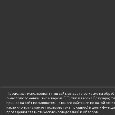
Продолжая использовать наш сайт, вы даете согласие на обраб
о местоположении; тип и версия ОС; тип и версия Браузера; т
SECONDARY
© Государственное бюджетное образовательное
пришел на сайт пользователь; с какого сайта или по какой рекл
MENU
какие кнопки нажимает пользователь; ip-адрес) в целях функц
проведения статистических исследований и обзоров.