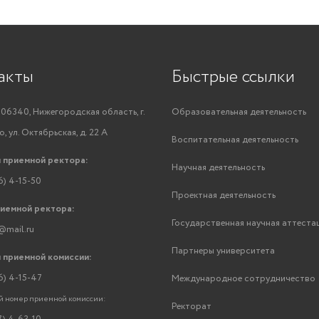
акты
Быстрые ссылки
06340, Нижегородская область, г.
Образовательная деятельность
, ул. Октябрьская, д. 22 А
Воспитательная деятельность
 приемной ректора:
Научная деятельность
6) 4-15-50
Проектная деятельность
риемной ректора:
Государственная научная аттеста
@mail.ru
Партнеры университета
 приемной комиссии:
6) 4-15-47
Международное сотрудничество
 номер приемной комиссии:
Ректорат