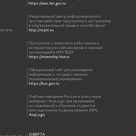
https://eais.rkn.gov.ru
Национальный центр информационного
противодействия терроризму и экстремизму
в образовательной среде и сети Интернет
рситета
http://ncpti.su
Программа стажировок работников и
аспирантов российских вузов и научных
организаций в НИУ ВШЭ
https://internship.hse.ru
Официальный сайт для размещения
информации о государственных
(муниципальных) учреждениях
https://bus.gov.ru
Учебные заведения России и всего мира
выбирают AnyLogic для проведения
исследований и обучения студентов
имитационному моделированию (ИМ).
AnyLogic
ОФЕРТА