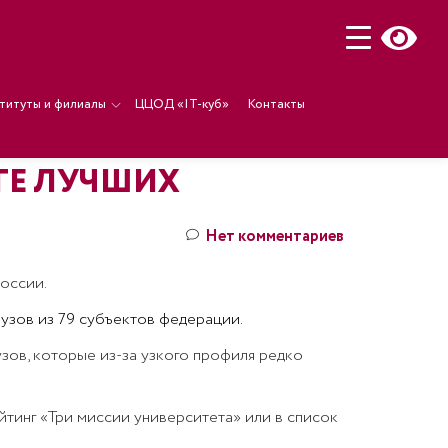
титуты и филиалы
ЦЦОД «IT-куб»
Контакты
ГЕ ЛУЧШИХ
Нет комментариев
оссии.
вузов из 79 субъектов федерации.
зов, которые из-за узкого профиля редко
йтинг «Три миссии университета» или в список