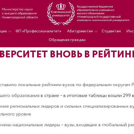
ации
ФП «Профессионалитет»
Абитуриентам
Студентам
Инс
Обращения граждан
ЕРСИТЕТ ВНОВЬ В РЕЙТИН
ставило локальные рейтинги вузов по федеральным округам Р
сшего образования
в стране – в итоговые таблицы вошли 299 
ление региональных лидеров и сильных специализированных ву
льного уровня.
чены национальные лидеры – вузы, входящие в глобальный ре