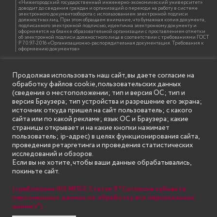
«Нижегородский государственный инженерно-экономический университет»
доводит до сведения граждан и организаций о переходе на работу в системе
электронного документооборота с использованием электронной подписи
должностных лиц. При этом обращаем внимание, что бумажная копия документа,
подписанного электронной подписью, идентична электронному документу и
оформляется на бланке образовательной организации с проставлением отметки
об электронной подписи должностного лица в соответствии с требованиями ГОСТ
Р 7.0.97-2016 «Организационно-распорядительная документация. Требования к
оформлению документов»
Продолжая использовать наш сайт, вы даете согласие на
ИНФОРМАЦИЯ ДЛЯ ПРАВООБЛАДАТЕЛЕЙ
обработку файлов cookie, пользовательских данных
Все права на аудио и видео материалы, представленные на нашем сайте
принадлежат их законным владельцам и предназначены только для ознакомления.
(сведения о местоположении; тип и версия ОС; тип и
Наличие материалов на сайте никаким образом не претендует на обозначение
версия Браузера; тип устройства и разрешение его экрана;
нашего авторского права на данные материалы. Авторы не несут ответственности
за возможные последствия использования их в целях, запрещенных Уголовным
источник откуда пришел на сайт пользователь; с какого
Кодексом Российской Федерации. Если вы соглашаетесь с указанными
сайта или по какой рекламе; язык ОС и Браузера; какие
условиями, то можете приступить к просмотру материалов. Иначе вы должны
немедленно покинуть сайт. Все материалы, размещенные на сайте, взяты с
страницы открывает и на какие кнопки нажимает
открытых (общедоступных) источников. Если Вы являетесь правообладателем
пользователь; ip-адрес) в целях функционирования сайта,
какого-либо материала, размещённого на этом сайте, и не хотели бы чтобы данная
информация распространялась без Вашего на то согласия, то мы будем рады
проведения ретаргетинга и проведения статистических
оказать Вам содействие, удалив соответствующие страницы. Для этого достаточно,
исследований и обзоров.
чтобы вы прислали нам письмо (в электронном виде) с E-mail официального
почтового домена компании правообладателя, в котором указали ссылки на
Если вы не хотите, чтобы ваши данные обрабатывались,
страницы сайта, которые необходимо удалить.
покиньте сайт.
(требование ФЗ №152. Статья 9 "Согласие субъекта
SECONDARY
персональных данных на обработку его персональных
© Государственное бюджетное образовательное учреждение
данных")
высшего образования "Нижегородский государственный инженерно-
MENU