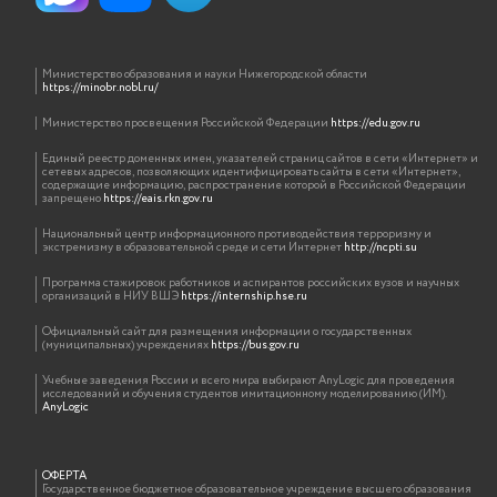
Министерство образования и науки Нижегородской области
https://minobr.nobl.ru/
Министерство просвещения Российской Федерации
https://edu.gov.ru
Единый реестр доменных имен, указателей страниц сайтов в сети «Интернет» и
сетевых адресов, позволяющих идентифицировать сайты в сети «Интернет»,
содержащие информацию, распространение которой в Российской Федерации
запрещено
https://eais.rkn.gov.ru
Национальный центр информационного противодействия терроризму и
экстремизму в образовательной среде и сети Интернет
http://ncpti.su
Программа стажировок работников и аспирантов российских вузов и научных
организаций в НИУ ВШЭ
https://internship.hse.ru
Официальный сайт для размещения информации о государственных
(муниципальных) учреждениях
https://bus.gov.ru
Учебные заведения России и всего мира выбирают AnyLogic для проведения
исследований и обучения студентов имитационному моделированию (ИМ).
AnyLogic
ОФЕРТА
Государственное бюджетное образовательное учреждение высшего образования