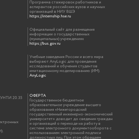
Программа стажировок работников и
аспирантов российских вузов и научных
организаций в НИУ ВШЭ
https://internship.hse.ru
Официальный сайт для размещения
информации о государственных
(муниципальных) учреждениях
https://bus.gov.ru
Учебные заведения России и всего мира
выбирают AnyLogic для проведения
исследований и обучения студентов
имитационному моделированию (ИМ).
AnyLogic
ОФЕРТА
у УНТИ 20.35
Государственное бюджетное
образовательное учреждение высшего
образования «Нижегородский
государственный инженерно-экономический
университет» доводит до сведения граждан
ектронных
и организаций о переходе на работу в
системе электронного документооборота с
).
использованием электронной подписи
должностных лиц. При этом обращаем