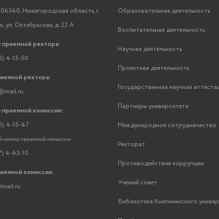
06340, Нижегородская область, г.
Образовательная деятельность
, ул. Октябрьская, д. 22 А
Воспитательная деятельность
 приемной ректора:
Научная деятельность
6) 4-15-50
Проектная деятельность
риемной ректора:
Государственная научная аттеста
@mail.ru
Партнеры университета
 приемной комиссии:
6) 4-15-47
Международное сотрудничество
 номер приемной комиссии:
Ректорат
7) 4-63-10
Противодействие коррупции
риемной комиссии:
Ученый совет
mail.ru
Библиотека Княгининского униве