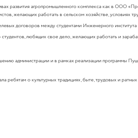
ивах развития агропромышленного комплекса как в ООО «Прог
тов, желающих работать в сельском хозяйстве, условиях тру
елевых договоров между студентами Инженерного института
 студентов, любящих свое дело, желающих работать и зарабат
ашению администрации и в рамках реализации программы Пуш
ала ребятам о культурных традициях, быте, трудовых и ратны