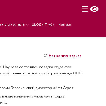
титуты и филиалы
ЦЦОД «IT-куб»
Контакты
Нет комментариев
А. Наумова состоялась поездка студентов
кохозяйственной техники и оборудования, в ООО
вич Головчанский, директор «Агат Агро».
 в лице начальника управления Сергея
ина.