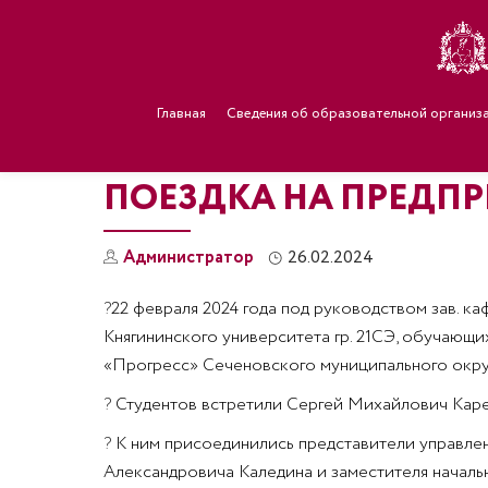
Главная
Сведения об образовательной организ
ПОЕЗДКА НА ПРЕДП
Администратор
26.02.2024
?
22 февраля 2024 года под руководством зав. к
Княгининского университета гр. 21СЭ, обучающи
«Прогресс» Сеченовского муниципального окру
?
Студентов встретили Сергей Михайлович Карее
?
К ним присоединились представители управлен
Александровича Каледина и заместителя начальн