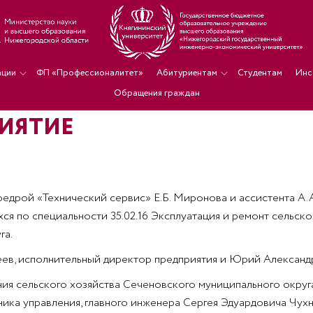
ации
ФП «Профессионалитет»
Абитуриентам
Студентам
Инс
Обращения граждан
РИЯТИЕ
афедрой «Технический сервис» Е.Б. Миронова и ассистента А.
хся по специальности 35.02.16 Эксплуатация и ремонт сельс
га.
в, исполнительный директор предприятия и Юрий Александро
ия сельского хозяйства Сеченовского муниципального округа
ика управления, главного инженера Сергея Эдуардовича Чухн