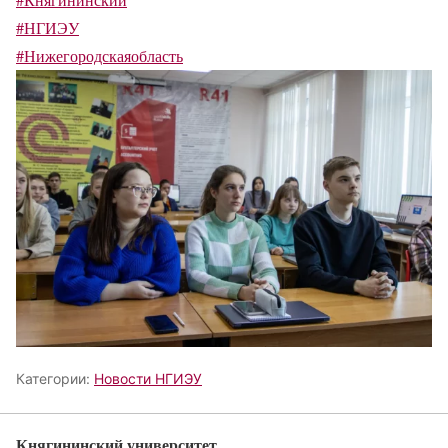
#НГИЭУ
#Нижегородскаяобласть
Категории:
Новости НГИЭУ
Княгининский университет