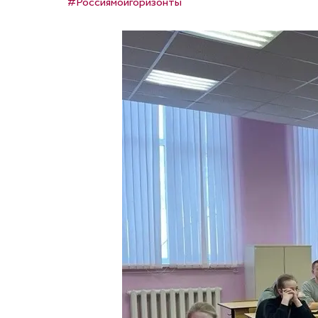
#Россиямоигоризонты