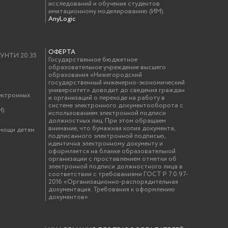
исследований и обучения студентов
имитационному моделированию (ИМ).
AnyLogic
ОФЕРТА
у УНТИ 20.35
Государственное бюджетное
образовательное учреждение высшего
образования «Нижегородский
государственный инженерно-экономический
университет» доводит до сведения граждан
ектронных
и организаций о переходе на работу в
системе электронного документооборота с
).
использованием электронной подписи
должностных лиц. При этом обращаем
внимание, что бумажная копия документа,
омощи детям
подписанного электронной подписью,
идентична электронному документу и
оформляется на бланке образовательной
организации с проставлением отметки об
электронной подписи должностного лица в
соответствии с требованиями ГОСТ Р 7.0.97-
2016 «Организационно-распорядительная
документация. Требования к оформлению
документов»