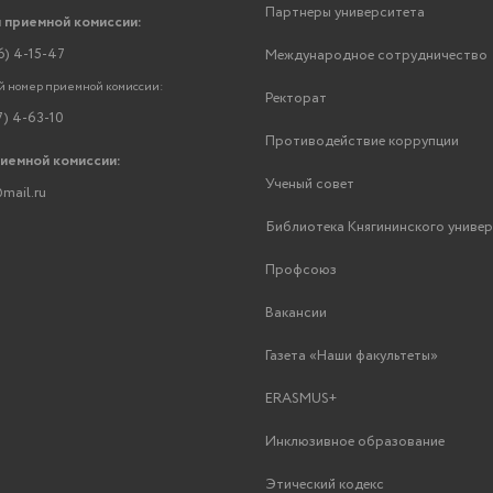
Партнеры университета
 приемной комиссии:
6) 4-15-47
Международное сотрудничество
 номер приемной комиссии:
Ректорат
7) 4-63-10
Противодействие коррупции
риемной комиссии:
Ученый совет
mail.ru
Библиотека Княгининского униве
Профсоюз
Вакансии
Газета «Наши факультеты»
ERASMUS+
Инклюзивное образование
Этический кодекс