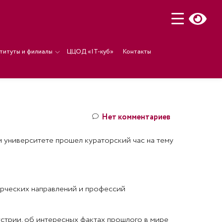
титуты и филиалы
ЦЦОД «IT-куб»
Контакты
Нет комментариев
м университете прошел кураторский час на тему
орческих направлений и профессий
устрии, об интересных фактах прошлого в мире