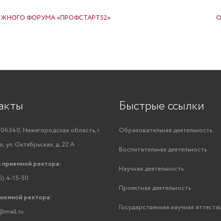
ЖНОГО ФОРУМА «ПРОФСТАРТ52»
О
акты
Быстрые ссылки
06340, Нижегородская область, г.
Образовательная деятельность
, ул. Октябрьская, д. 22 А
Воспитательная деятельность
 приемной ректора:
Научная деятельность
6) 4-15-50
Проектная деятельность
риемной ректора:
Государственная научная аттеста
@mail.ru