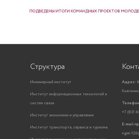
НАВИГАЦИЯ ПО ЗАПИСЯМ
ПОДВЕДЕНЫ ИТОГИ КОМАНДНЫХ ПРОЕКТОВ МОЛОДЕ
Структура
Конт
Инженерный институт
Адрес:
6
Княгинино
Институт информационных технологий и
систем связи
Телефон
+7 (831 6
Институт экономики и управления
E-mail п
Институт транспорта, сервиса и туризма
ngiei-126