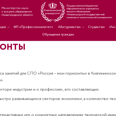
ации
ФП «Профессионалитет»
Абитуриентам
Студентам
Инс
Обращения граждан
ЗОНТЫ
са занятий для СПО «Россия – мои горизонты» в Княгининско
».
екторе индустрии и о профессиях, его составляющих.
 быстро развивающихся секторов экономики, а количество тв
терактивных игр о конкретных направлениях творческой инд