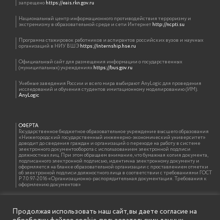
запрещено
https://eais.rkn.gov.ru
Национальный центр информационного противодействия терроризму и
экстремизму в образовательной среде и сети Интернет
http://ncpti.su
Программа стажировок работников и аспирантов российских вузов и научных
организаций в НИУ ВШЭ
https://internship.hse.ru
Официальный сайт для размещения информации о государственных
(муниципальных) учреждениях
https://bus.gov.ru
Учебные заведения России и всего мира выбирают AnyLogic для проведения
исследований и обучения студентов имитационному моделированию (ИМ).
AnyLogic
ОФЕРТА
Государственное бюджетное образовательное учреждение высшего образования
«Нижегородский государственный инженерно-экономический университет»
доводит до сведения граждан и организаций о переходе на работу в системе
электронного документооборота с использованием электронной подписи
должностных лиц. При этом обращаем внимание, что бумажная копия документа,
подписанного электронной подписью, идентична электронному документу и
оформляется на бланке образовательной организации с проставлением отметки
об электронной подписи должностного лица в соответствии с требованиями ГОСТ
Р 7.0.97-2016 «Организационно-распорядительная документация. Требования к
оформлению документов»
Продолжая использовать наш сайт, вы даете согласие на
ИНФОРМАЦИЯ ДЛЯ ПРАВООБЛАДАТЕЛЕЙ