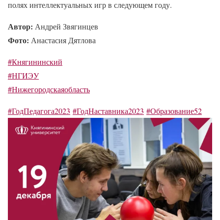
полях интеллектуальных игр в следующем году.
Автор:
Андрей Звягинцев
Фото:
Анастасия Дятлова
#Княгининский
#НГИЭУ
#Нижегородскаяобласть
#ГодПедагога2023
#ГодНаставника2023
#Образование52