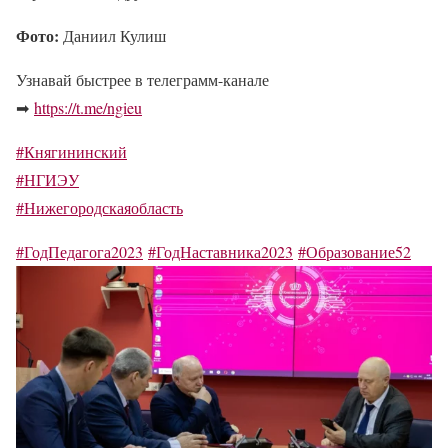
Фото:
Даниил Кулиш
Узнавай быстрее в телеграмм-канале
➡
https://t.me/ngieu
#Княгининский
#НГИЭУ
#Нижегородскаяобласть
#ГодПедагога2023
#ГодНаставника2023
#Образование52