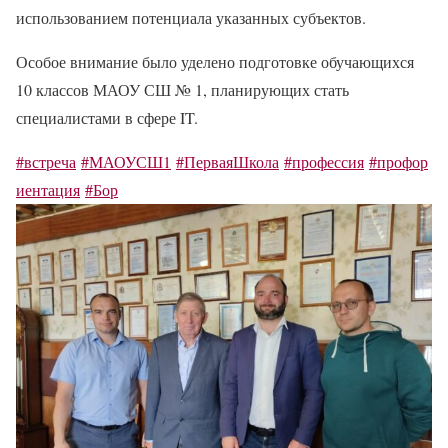
использованием потенциала указанных субъектов.
Особое внимание было уделено подготовке обучающихся
10 классов МАОУ СШ № 1, планирующих стать
специалистами в сфере IT.
#встреча
#МАОУСШ1
#ПерваяШкола
#профессия
#профор
иентация
#Бор