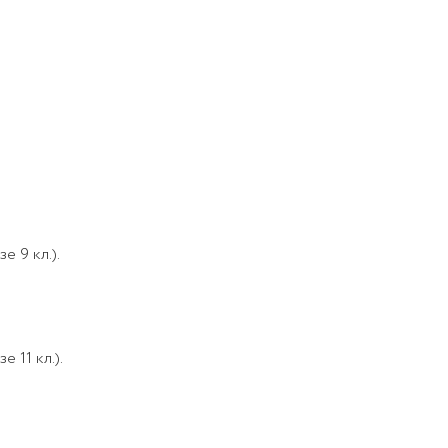
е 9 кл.).
 11 кл.).