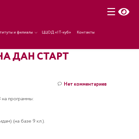
титуты и филиалы
ЦЦОД «IT-куб»
Контакты
А ДАН СТАРТ
Нет комментариев
 на программы:
м) (на базе 9 кл.).