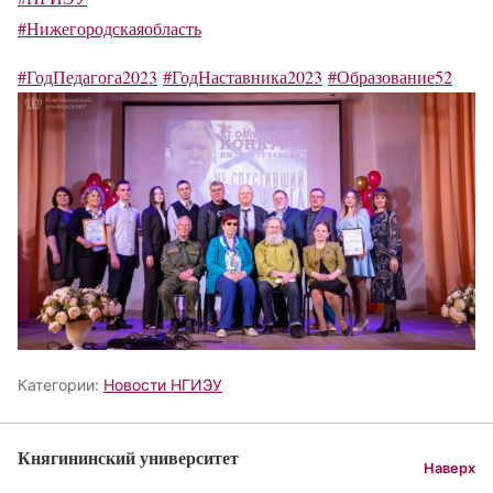
#Нижегородскаяобласть
#ГодПедагога2023
#ГодНаставника2023
#Образование52
Категории:
Новости НГИЭУ
Княгининский университет
Наверх