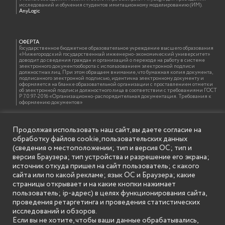
исследований и обучения студентов имитационному моделированию (ИМ).
AnyLogic
ОФЕРТА
Государственное бюджетное образовательное учреждение высшего образования
«Нижегородский государственный инженерно-экономический университет»
доводит до сведения граждан и организаций о переходе на работу в системе
электронного документооборота с использованием электронной подписи
должностных лиц. При этом обращаем внимание, что бумажная копия документа,
подписанного электронной подписью, идентична электронному документу и
оформляется на бланке образовательной организации с проставлением отметки
об электронной подписи должностного лица в соответствии с требованиями ГОСТ
Р 7.0.97-2016 «Организационно-распорядительная документация. Требования к
оформлению документов»
Продолжая использовать наш сайт, вы даете согласие на
ИНФОРМАЦИЯ ДЛЯ ПРАВООБЛАДАТЕЛЕЙ
обработку файлов cookie, пользовательских данных
Все права на аудио и видео материалы, представленные на нашем сайте
принадлежат их законным владельцам и предназначены только для ознакомления.
(сведения о местоположении; тип и версия ОС; тип и
Наличие материалов на сайте никаким образом не претендует на обозначение
версия Браузера; тип устройства и разрешение его экрана;
нашего авторского права на данные материалы. Авторы не несут ответственности
за возможные последствия использования их в целях, запрещенных Уголовным
источник откуда пришел на сайт пользователь; с какого
Кодексом Российской Федерации. Если вы соглашаетесь с указанными
сайта или по какой рекламе; язык ОС и Браузера; какие
условиями, то можете приступить к просмотру материалов. Иначе вы должны
немедленно покинуть сайт. Все материалы, размещенные на сайте, взяты с
страницы открывает и на какие кнопки нажимает
открытых (общедоступных) источников. Если Вы являетесь правообладателем
пользователь; ip-адрес) в целях функционирования сайта,
какого-либо материала, размещённого на этом сайте, и не хотели бы чтобы данная
информация распространялась без Вашего на то согласия, то мы будем рады
проведения ретаргетинга и проведения статистических
оказать Вам содействие, удалив соответствующие страницы. Для этого достаточно,
исследований и обзоров.
чтобы вы прислали нам письмо (в электронном виде) с E-mail официального
почтового домена компании правообладателя, в котором указали ссылки на
Если вы не хотите, чтобы ваши данные обрабатывались,
страницы сайта, которые необходимо удалить.