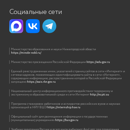
Социальные сети
Министерство образования и науки Нижегородской области
https://minobr.nobl.ru/
Министерство просвещения Российской Федерации
https://edu.gov.ru
Единый реестр доменных имен, указателей страниц сайтов в сети «Интернет» и
сетевых адресов, позволяющих идентифицировать сайты в сети «Интернет»,
содержащие информацию, распространение которой в Российской Федерации
запрещено
https://eais.rkn.gov.ru
Национальный центр информационного противодействия терроризму и
экстремизму в образовательной среде и сети Интернет
http://ncpti.su
Программа стажировок работников и аспирантов российских вузов и научных
организаций в НИУ ВШЭ
https://internship.hse.ru
Официальный сайт для размещения информации о государственных
(муниципальных) учреждениях
https://bus.gov.ru
Учебные заведения России и всего мира выбирают AnyLogic для проведения