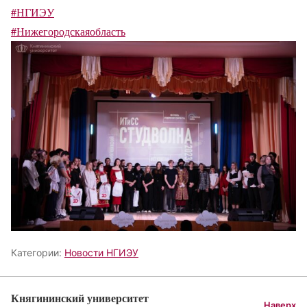
#НГИЭУ
#Нижегородскаяобласть
Категории:
Новости НГИЭУ
Княгининский университет
Наверх