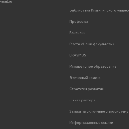
mail.ru
Библиотека Княгининского униве
Профсоюз
Вакансии
Газета «Наши факультеты»
ERASMUS+
Инклюзивное образование
Этический кодекс
Стратегия развития
Отчёт ректора
Заявка на включение в экосистем
Информационные ссылки