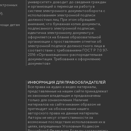
университет» доводит до сведения граждан
ектронных
и организаций о переходе на работу в
системе электронного документооборота с
).
использованием электронной подписи
должностных лиц. При этом обращаем
внимание, что бумажная копия документа,
омощи детям
подписанного электронной подписью,
идентична электронному документу и
оформляется на бланке образовательной
организации с проставлением отметки об
электронной подписи должностного лица в
соответствии с требованиями ГОСТ Р 7.0.97-
2016 «Организационно-распорядительная
документация. Требования к оформлению
документов»
ИНФОРМАЦИЯ ДЛЯ ПРАВООБЛАДАТЕЛЕЙ
Все права на аудио и видео материалы,
представленные на нашем сайте принадлежат
их законным владельцам и предназначены
только для ознакомления. Наличие
материалов на сайте никаким образом не
претендует на обозначение нашего
авторского права на данные материалы.
Авторы не несут ответственности за
возможные последствия использования их в
целях, запрещенных Уголовным Кодексом
Российской Федерации. Если вы соглашаетесь