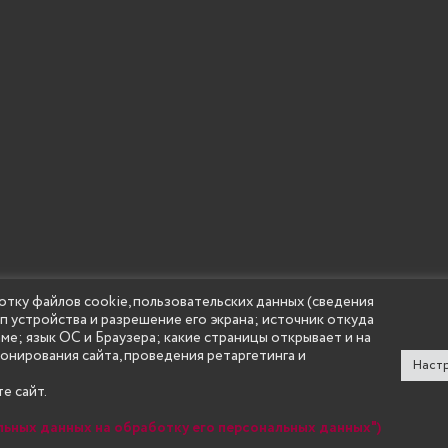
отку файлов cookie, пользовательских данных (сведения
ип устройства и разрешение его экрана; источник откуда
 учреждение высшего образования "Нижегородский государс
аме; язык ОС и Браузера; какие страницы открывает и на
(Княгининский университет) 2002 - 2026
ионирования сайта, проведения ретаргетинга и
Настр
е сайт.
льных данных на обработку его персональных данных")