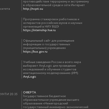
противодействия терроризму и экстремизму
в образовательной среде и сети Интернет
рситета
http://ncpti.su
Программа стажировок работников и
аспирантов российских вузов и научных
организаций в НИУ ВШЭ
https://internship.hse.ru
Официальный сайт для размещения
информации о государственных
(муниципальных) учреждениях
https://bus.gov.ru
Учебные заведения России и всего мира
выбирают AnyLogic для проведения
исследований и обучения студентов
имитационному моделированию (ИМ).
AnyLogic
ОФЕРТА
у УНТИ 20.35
Государственное бюджетное
образовательное учреждение высшего
образования «Нижегородский
государственный инженерно-экономический