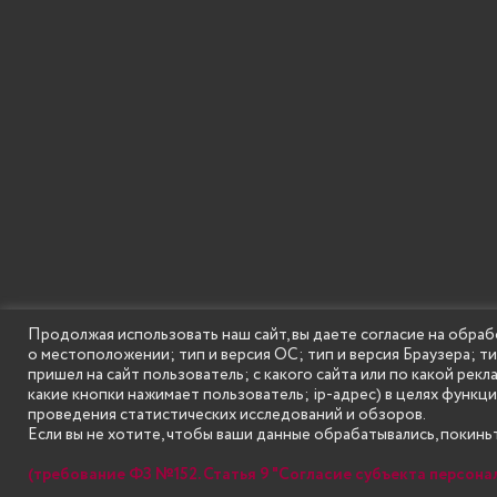
Продолжая использовать наш сайт, вы даете согласие на обраб
о местоположении; тип и версия ОС; тип и версия Браузера; т
SECONDARY
© Государственное бюджетное образовательное
пришел на сайт пользователь; с какого сайта или по какой рекл
MENU
какие кнопки нажимает пользователь; ip-адрес) в целях функц
проведения статистических исследований и обзоров.
Если вы не хотите, чтобы ваши данные обрабатывались, покиньт
(требование ФЗ №152. Статья 9 "Согласие субъекта персона