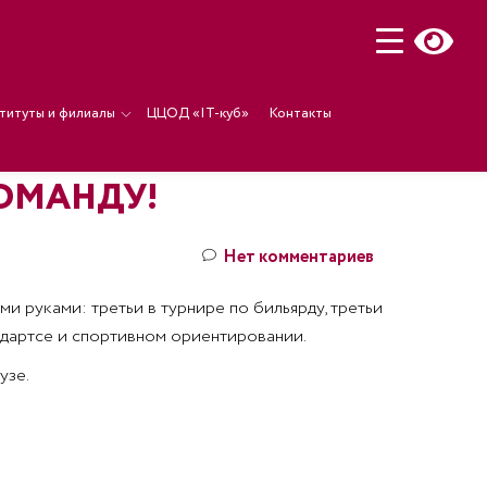
титуты и филиалы
ЦЦОД «IT-куб»
Контакты
ОМАНДУ!
Нет комментариев
и руками: третьи в турнире по бильярду, третьи
в дартсе и спортивном ориентировании.
узе.