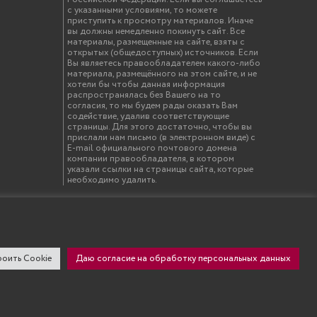
с указанными условиями, то можете
приступить к просмотру материалов. Иначе
вы должны немедленно покинуть сайт. Все
материалы, размещенные на сайте, взяты с
открытых (общедоступных) источников. Если
Вы являетесь правообладателем какого-либо
материала, размещённого на этом сайте, и не
хотели бы чтобы данная информация
распространялась без Вашего на то
согласия, то мы будем рады оказать Вам
содействие, удалив соответствующие
страницы. Для этого достаточно, чтобы вы
прислали нам письмо (в электронном виде) с
E-mail официального почтового домена
компании правообладателя, в котором
указали ссылки на страницы сайта, которые
необходимо удалить.
твенный инженерно-экономический университет"
оить Cookie
Даю согласие на обработку персональных данных