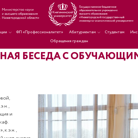
ации
ФП «Профессионалитет»
Абитуриентам
Студентам
Инс
Обращения граждан
АЯ БЕСЕДА С ОБУЧАЮЩИМ
вой,
.н.,
ация и
каф.
к.э.н.,