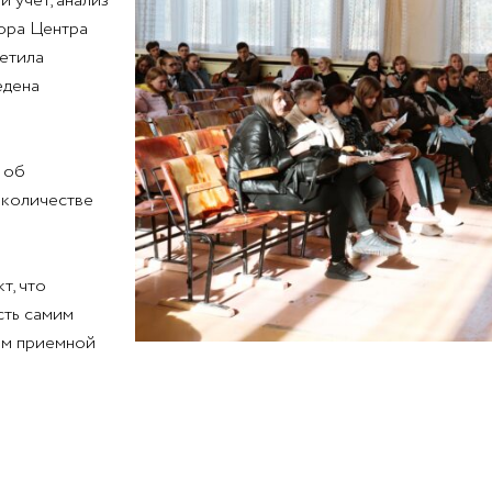
й учет, анализ
тора Центра
етила
едена
 об
 количестве
т, что
сть самим
ям приемной