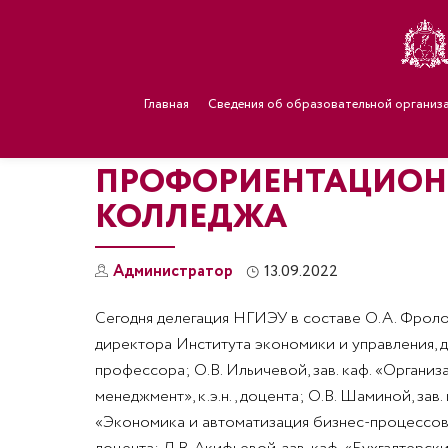
Главная
Сведения об образовательной организ
ПРОФОРИЕНТАЦИОНН
КОЛЛЕДЖА
Администратор
13.09.2022
Сегодня делегация НГИЭУ в составе О.А. Фроло
директора Института экономики и управления, д.э
профессора; О.В. Ильичевой, зав. каф. «Организ
менеджмент», к.э.н., доцента; О.В. Шаминой, зав. 
«Экономика и автоматизация бизнес-процессов», 