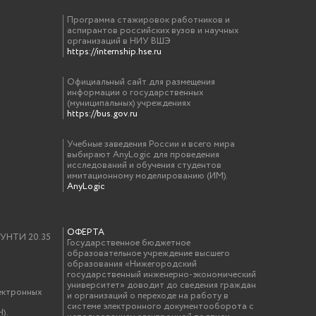
Программа стажировок работников и
аспирантов российских вузов и научных
организаций в НИУ ВШЭ
https://internship.hse.ru
Официальный сайт для размещения
информации о государственных
(муниципальных) учреждениях
https://bus.gov.ru
Учебные заведения России и всего мира
выбирают AnyLogic для проведения
исследований и обучения студентов
имитационному моделированию (ИМ).
AnyLogic
ОФЕРТА
у УНТИ 20.35
Государственное бюджетное
образовательное учреждение высшего
образования «Нижегородский
государственный инженерно-экономический
университет» доводит до сведения граждан
ектронных
и организаций о переходе на работу в
системе электронного документооборота с
).