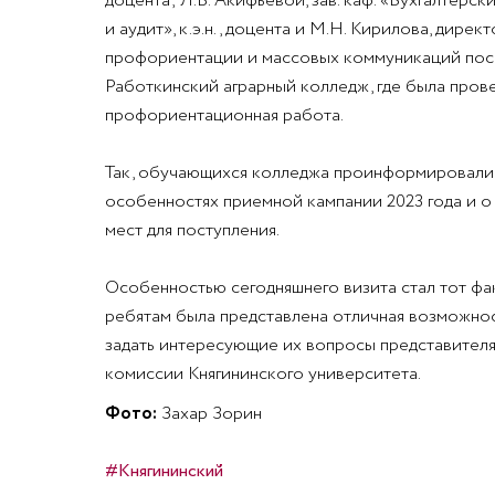
доцента; Л.В. Акифьевой, зав. каф. «Бухгалтерски
и аудит», к.э.н., доцента и М.Н. Кирилова, дирек
профориентации и массовых коммуникаций пос
Работкинский аграрный колледж, где была пров
профориентационная работа.
Так, обучающихся колледжа проинформировали
особенностях приемной кампании 2023 года и о
мест для поступления.
Особенностью сегодняшнего визита стал тот фак
ребятам была представлена отличная возможно
задать интересующие их вопросы представител
комиссии Княгининского университета.
Фото:
Захар Зорин
#Княгининский