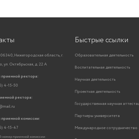
акты
Быстрые ссылки
06340, Нижегородская область, г.
Образовательная деятельность
, ул. Октябрьская, д. 22 А
Воспитательная деятельность
 приемной ректора:
Научная деятельность
6) 4-15-50
Проектная деятельность
риемной ректора:
Государственная научная аттеста
@mail.ru
Партнеры университета
 приемной комиссии:
6) 4-15-47
Международное сотрудничество
 номер приемной комиссии: