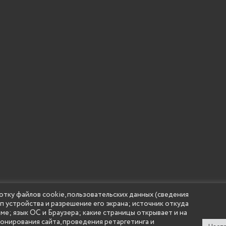
отку файлов cookie, пользовательских данных (сведения
ип устройства и разрешение его экрана; источник откуда
 учреждение высшего образования "Нижегородский государс
аме; язык ОС и Браузера; какие страницы открывает и на
(Княгининский университет) 2002 - 2026
ионирования сайта, проведения ретаргетинга и