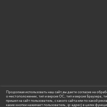
Продолжая использовать наш сайт, вы даете согласие на обраб
о местоположении; тип и версия ОС; тип и версия Браузера; т
SECONDARY
© Государственное бюджетное образовательное
пришел на сайт пользователь; с какого сайта или по какой рекл
MENU
какие кнопки нажимает пользователь; ip-адрес) в целях функц