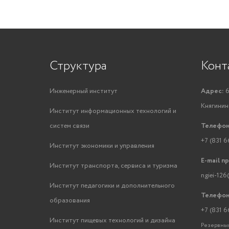
Структура
Конт
Инженерный институт
Адрес:
6
Княгинино
Институт информационных технологий и
систем связи
Телефон
+7 (831 6
Институт экономики и управления
E-mail п
Институт транспорта, сервиса и туризма
ngiei-126
Институт педагогики и дополнительного
Телефон
образования
+7 (831 6
Институт пищевых технологий и дизайна
Резервный