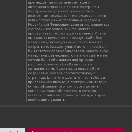
претендует на обозначение нашего
авторского права на данные материалы.
Авторы не несут ответственности за
возможные последствия использования их в
целях, запрещенных Уголовным Кодексом
Российской Федерации. Если вы соглашаетесь
с указанными условиями, то можете
приступить к просмотру материалов. Иначе
вы должны немедленно покинуть сайт. Все
материалы, размещенные на сайте, взяты с
открытых (общедоступных) источников. Если
Вы являетесь правообладателем какого-либо
материала, размещённого на этом сайте, и не
хотели бы чтобы данная информация
распространялась без Вашего на то
согласия, то мы будем рады оказать Вам
содействие, удалив соответствующие
страницы. Для этого достаточно, чтобы вы
прислали нам письмо (в электронном виде) с
E-mail официального почтового домена
компании правообладателя, в котором
указали ссылки на страницы сайта, которые
необходимо удалить.
твенный инженерно-экономический университет"