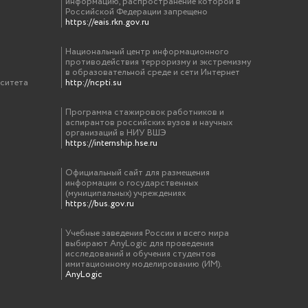
информацию, распространение которой в
Российской Федерации запрещено
https://eais.rkn.gov.ru
Национальный центр информационного
противодействия терроризму и экстремизму
в образовательной среде и сети Интернет
рситета
http://ncpti.su
Программа стажировок работников и
аспирантов российских вузов и научных
организаций в НИУ ВШЭ
https://internship.hse.ru
Официальный сайт для размещения
информации о государственных
(муниципальных) учреждениях
https://bus.gov.ru
Учебные заведения России и всего мира
выбирают AnyLogic для проведения
исследований и обучения студентов
имитационному моделированию (ИМ).
AnyLogic