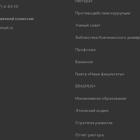
Ректорат
7) 4-63-10
Противодействие коррупции
риемной комиссии:
Ученый совет
mail.ru
Библиотека Княгининского униве
Профсоюз
Вакансии
Газета «Наши факультеты»
ERASMUS+
Инклюзивное образование
Этический кодекс
Стратегия развития
Отчёт ректора