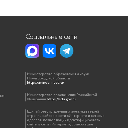
Социальные сети
Министерство образования и науки
Нижегородской области
https://minobr.nobl.ru/
Министерство просвещения Российской
ция
Федерации
https://edu.gov.ru
Единый реестр доменных имен, указателей
страниц сайтов в сети «Интернет» и сетевых
адресов, позволяющих идентифицировать
сайты в сети «Интернет», содержащие