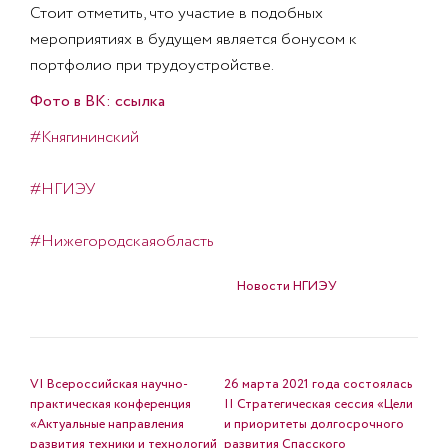
Стоит отметить, что участие в подобных
мероприятиях в будущем является бонусом к
портфолио при трудоустройстве.
Фото в ВК: ссылка
#Княгининский
#НГИЭУ
#Нижегородскаяобласть
Опубликовано в
Новости НГИЭУ
НАВИГАЦИЯ ПО ЗАПИСЯМ
VI Всероссийская научно-
26 марта 2021 года состоялась
практическая конференция
II Стратегическая сессия «Цели
«Актуальные направления
и приоритеты долгосрочного
развития техники и технологий
развития Спасского