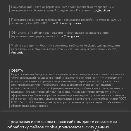
Национальный центр информационного противодействия терроризму и
экстремизму в образовательной среде и сети Интернет
http://ncpti.su
Программа стажировок работников и аспирантов российских вузов и научных
организаций в НИУ ВШЭ
https://internship.hse.ru
Официальный сайт для размещения информации о государственных
(муниципальных) учреждениях
https://bus.gov.ru
Учебные заведения России и всего мира выбирают AnyLogic для проведения
исследований и обучения студентов имитационному моделированию (ИМ).
AnyLogic
ОФЕРТА
Государственное бюджетное образовательное учреждение высшего образования
«Нижегородский государственный инженерно-экономический университет»
доводит до сведения граждан и организаций о переходе на работу в системе
электронного документооборота с использованием электронной подписи
должностных лиц. При этом обращаем внимание, что бумажная копия документа,
подписанного электронной подписью, идентична электронному документу и
оформляется на бланке образовательной организации с проставлением отметки
об электронной подписи должностного лица в соответствии с требованиями ГОСТ
Р 7.0.97-2016 «Организационно-распорядительная документация. Требования к
оформлению документов»
Продолжая использовать наш сайт, вы даете согласие на
ИНФОРМАЦИЯ ДЛЯ ПРАВООБЛАДАТЕЛЕЙ
обработку файлов cookie, пользовательских данных
Все права на аудио и видео материалы, представленные на нашем сайте