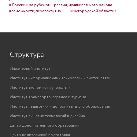
в России и за рубежом – реалии,
муниципального района
возможности, перспективы».
Нижегородской области».
Структура
Инженерный институт
Институт информационных технологий и систем связи
Институт экономики и управления
Институт транспорта, сервиса и туризма
Институт педагогики и дополнительного образования
Институт пищевых технологий и дизайна
Центр дополнительного образования
Центр водительской подготовки