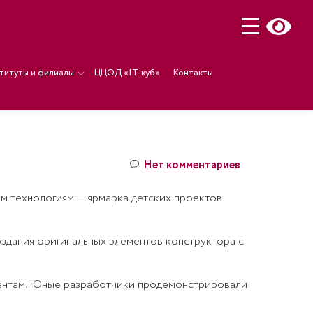
титуты и филиалы
ЦЦОД «IT-куб»
Контакты
Нет комментариев
м технологиям — ярмарка детских проектов
оздания оригинальных элементов конструктора с
ментам. Юные разработчики продемонстрировали