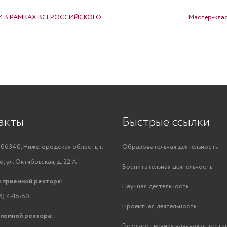
 В РАМКАХ ВСЕРОССИЙСКОГО
Мастер-клас
акты
Быстрые ссылки
06340, Нижегородская область, г.
Образовательная деятельность
, ул. Октябрьская, д. 22 А
Воспитательная деятельность
 приемной ректора:
Научная деятельность
6) 4-15-50
Проектная деятельность
риемной ректора:
Государственная научная аттеста