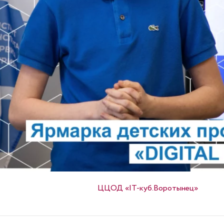
Опубликовано в
ЦЦОД «IT-куб.Воротынец»