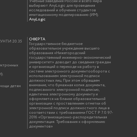
Учебные заведения России и всего мира
выбирают AnyLogic для проведения
исследований и обучения студентов
имитационному моделированию (ИМ).
AnyLogic
ОФЕРТА
у УНТИ 20.35
Государственное бюджетное
образовательное учреждение высшего
образования «Нижегородский
государственный инженерно-экономический
университет» доводит до сведения граждан
ектронных
и организаций о переходе на работу в
системе электронного документооборота с
).
использованием электронной подписи
должностных лиц. При этом обращаем
внимание, что бумажная копия документа,
омощи детям
подписанного электронной подписью,
идентична электронному документу и
оформляется на бланке образовательной
организации с проставлением отметки об
электронной подписи должностного лица в
соответствии с требованиями ГОСТ Р 7.0.97-
2016 «Организационно-распорядительная
документация. Требования к оформлению
документов»