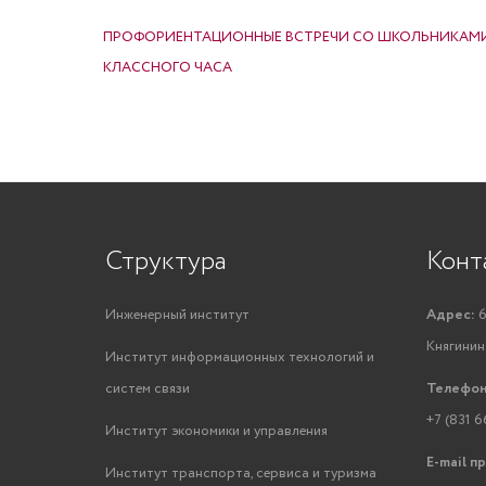
НАВИГАЦИЯ ПО ЗАПИСЯМ
ПРОФОРИЕНТАЦИОННЫЕ ВСТРЕЧИ СО ШКОЛЬНИКАМИ
КЛАССНОГО ЧАСА
Структура
Конт
Инженерный институт
Адрес:
6
Княгинино
Институт информационных технологий и
систем связи
Телефон
+7 (831 6
Институт экономики и управления
E-mail п
Институт транспорта, сервиса и туризма