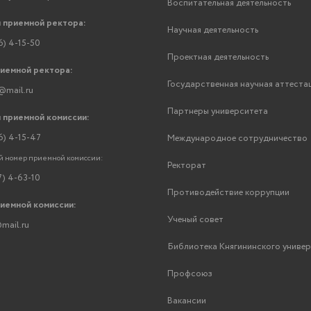
Воспитательная деятельность
 приемной ректора:
Научная деятельность
6) 4-15-50
Проектная деятельность
риемной ректора:
Государственная научная аттеста
@mail.ru
Партнеры университета
 приемной комиссии:
6) 4-15-47
Международное сотрудничество
 номер приемной комиссии:
Ректорат
7) 4-63-10
Противодействие коррупции
риемной комиссии:
Ученый совет
mail.ru
Библиотека Княгининского униве
Профсоюз
Вакансии