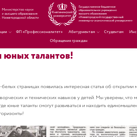
ации
ФП «Профессионалитет»
Абитуриентам
Студентам
Инс
Обращения граждан
 юных талантов!
-белых страницах появилась интересная статья об открытии м
ворческих и технических навыков у детей. Мы уверены, что 
 где юные таланты смогут развиваться и находить единомышл
 горизонты!