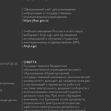
Официальный сайт для размещения
информации о государственных
(муниципальных) учреждениях
https://bus.gov.ru
Учебные заведения России и всего мира
выбирают AnyLogic для проведения
исследований и обучения студентов
имитационному моделированию (ИМ).
AnyLogic
ОФЕРТА
у УНТИ 20.35
Государственное бюджетное
образовательное учреждение высшего
образования «Нижегородский
государственный инженерно-экономический
университет» доводит до сведения граждан
ектронных
и организаций о переходе на работу в
системе электронного документооборота с
).
использованием электронной подписи
должностных лиц. При этом обращаем
внимание, что бумажная копия документа,
омощи детям
подписанного электронной подписью,
идентична электронному документу и
оформляется на бланке образовательной