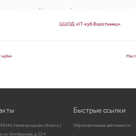
Опубликовано в
ЦЦОД «IT-куб.Воротынец»
-кубе»
Маст
акты
Быстрые ссылки
06340, Нижегородская область, г.
Образовательная деятельность
, ул. Октябрьская, д. 22 А