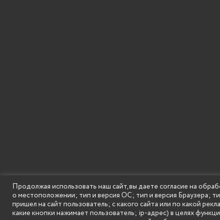
Продолжая использовать наш сайт, вы даете согласие на обраб
о местоположении; тип и версия ОС; тип и версия Браузера; т
пришел на сайт пользователь; с какого сайта или по какой рекл
какие кнопки нажимает пользователь; ip-адрес) в целях функц
SECONDARY
© Государственное бюджетное образовательное