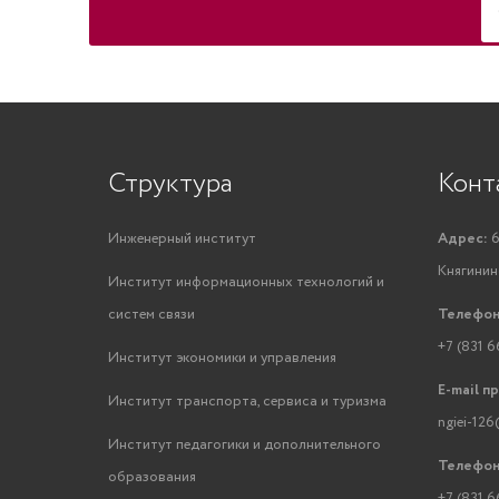
Структура
Конт
Инженерный институт
Адрес:
6
Княгинино
Институт информационных технологий и
систем связи
Телефон
+7 (831 6
Институт экономики и управления
E-mail п
Институт транспорта, сервиса и туризма
ngiei-126
Институт педагогики и дополнительного
Телефон
образования
+7 (831 6