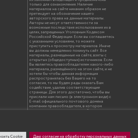
жин
только для ознакомления. Наличие
материалов на сайте никаким образом не
вные технологии успеха»
претендует на обозначение нашего
авторского права на данные материалы.
бой
Авторы не несут ответственности за
возможные последствия использования их в
целях, запрещенных Уголовным Кодексом
Российской Федерации. Если вы соглашаетесь
21 февраля
с указанными условиями, то можете
приступить к просмотру материалов. Иначе
вы должны немедленно покинуть сайт. Все
дъем
материалы, размещенные на сайте, взяты с
открытых (общедоступных) источников. Если
ядка
Вы являетесь правообладателем какого-либо
материала, размещённого на этом сайте, и не
трак
хотели бы чтобы данная информация
распространялась без Вашего на то
ика процессов. Авиация
согласия, то мы будем рады оказать Вам
содействие, удалив соответствующие
страницы. Для этого достаточно, чтобы вы
ршрут «Шишкин мыс»
прислали нам письмо (в электронном виде) с
E-mail официального почтового домена
бед
компании правообладателя, в котором
указали ссылки на страницы сайта, которые
 Квест «Поколение Цифрового будущего»
необходимо удалить.
дник
Цифрового будущего»
оить Cookie
Даю согласие на обработку персональных данных
твенный инженерно-экономический университет"