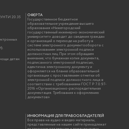
льного проекта «Хочу стать Президентом»
бой
ОФЕРТА
у УНТИ 20.35
Государственное бюджетное
образовательное учреждение высшего
0 февраля
образования «Нижегородский
государственный инженерно-экономический
университет» доводит до сведения граждан
ектронных
дъем
и организаций о переходе на работу в
системе электронного документооборота с
).
ядка
использованием электронной подписи
должностных лиц. При этом обращаем
трак
внимание, что бумажная копия документа,
омощи детям
подписанного электронной подписью,
изводство. Lean-технологии
идентична электронному документу и
оформляется на бланке образовательной
организации с проставлением отметки об
й. Экспозиция «Великая отечественная война»
электронной подписи должностного лица в
соответствии с требованиями ГОСТ Р 7.0.97-
бед
2016 «Организационно-распорядительная
документация. Требования к оформлению
D-manufacturing». Мастер-класс «Создание
документов»
 данных. ВОЛС-технологии»
дник
ИНФОРМАЦИЯ ДЛЯ ПРАВООБЛАДАТЕЛЕЙ
». Мастер-класс «Data-transfer. Маршрутизация
Все права на аудио и видео материалы,
ных»
представленные на нашем сайте принадлежат
их законным владельцам и предназначены