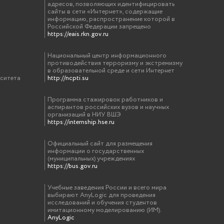
адресов, позволяющих идентифицировать
сайты в сети «Интернет», содержащие
телей, заверенный руководителем ПОО. Досрочный
информацию, распространение которой в
19 февраля
Российской Федерации запрещено
елем ПОО.
Участникам необходимо иметь при себе:
—
https://eais.rkn.gov.ru
ых и кожных заболеваний; — ксерокопию медицинского
дъем
у и обувь. Сбор участников смен состоится по адресу:
Национальный центр информационного
противодействия терроризму и экстремизму
ядка
11, 18 февраля соответственно. Отъезд участников смен
в образовательной среде и сети Интернет
рситета
http://ncpti.su
ябрьская, 22а в 14:00 16, 23 февраля соответственно.
трак
нсультанту ГБОУ ВО НГИЭУ Кирилову Максиму
вность. Нормы ГТО
Программа стажировок работников и
аспирантов российских вузов и научных
инженерии»
организаций в НИУ ВШЭ
https://internship.hse.ru
бед
Официальный сайт для размещения
ре». Мастер-класс «Сварка деталей плазменной
информации о государственных
ного мастерства «Молодой инженер»
(муниципальных) учреждениях
https://bus.gov.ru
дник
ета». Интеллектуальная игра «Безопасность
Учебные заведения России и всего мира
р-класс «Микроклимат на рабочем месте»
выбирают AnyLogic для проведения
исследований и обучения студентов
имитационному моделированию (ИМ).
жин
AnyLogic