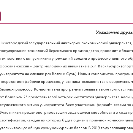
Уважаемые друзь
Нижегородский государственный инженерно-экономический университет, 
популяризации технологий бережливого производства, проводит област
технологии» с выпускниками учреждений среднего профессионального о
форсайт-сессии – Центр молодежных инициатив в р. п. Васильсурск (спо
университета на слиянии рек Волги и Суры). Новым компонентом програм
посредством фабрики процессов, участники познакомятся с современны
бизнес-процессов. Компонентами программы тренинга также являются маст
от более чем 25 представителей четырех институтов университета, насыщ
студенческого актива университета. Всем участникам форсайт-сессии по
Участникам, продемонстрировавшим выдающиеся способности в ходе про
сертификатов, каждый из которых будет оценен в приемной комиссии уни
увеличивающее общую сумму конкурсных баллов. В 2019 году запланировано 