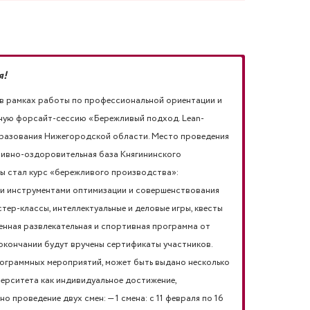
я!
в рамках работы по профессиональной ориентации и
ную форсайт-сессию «Бережливый подход. Lean-
бразования Нижегородской области. Место проведения
ртивно-оздоровительная база Княгининского
мы стал курс «бережливого производства»:
ми инструментами оптимизации и совершенствования
ер-классы, интеллектуальные и деловые игры, квесты
енная развлекательная и спортивная программа от
 окончании будут вручены сертификаты участников.
граммных мероприятий, может быть выдано несколько
верситета как индивидуальное достижение,
проведение двух смен: — 1 смена: с 11 февраля по 16