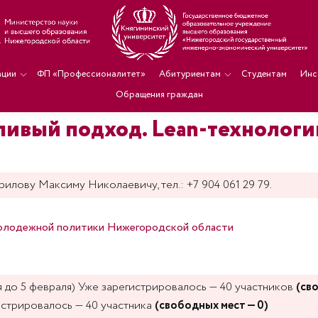
ации
ФП «Профессионалитет»
Абитуриентам
Студентам
Инс
Обращения граждан
ивый подход. Lean-технолог
илову Максиму Николаевичу, тел.: +7 904 061 29 79.
молодежной политики Нижегородской области
я до 5 февраля)
Уже зарегистрировалось — 40 участников
(св
стрировалось — 40 участника
(свободных мест — 0)