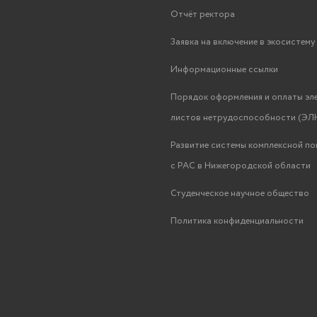
20:00 — 21:30
Деловая игра в рамках реализации социа
Отчёт ректора
23:00
От
Заявка на включение в экосистем
Среда 2
Информационные ссылки
Порядок оформления и оплаты эл
08.00
По
листов нетрудоспособности (ЭЛН
08:10 — 08:30
Зар
09:00 — 10:00
Зав
Развитие системы комплексной п
10:00 — 12:00
Введение в бережливое про
с РАС в Нижегородской области
12:00 — 13:00
Экскурсия в Воротынский краеведческий музе
Студенческое научное общество
13:00 — 14:00
О
Политика конфиденциальности
Мастер-класс «Аддитивные технологии. 3
14:00 — 16:00
инфраструктуры передачи
16:00 — 16:30
Пол
Мастер-класс «IOT-технологии. Интернет вещей
16:30 — 18:30
дан