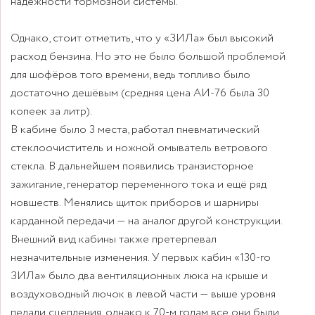
надежности тормозной системы.
Однако, стоит отметить, что у «ЗИЛа» был высокий
расход бензина. Но это не было большой проблемой
для шофёров того времени, ведь топливо было
достаточно дешёвым (средняя цена АИ-76 была 30
копеек за литр).
В кабине было 3 места, работал пневматический
стеклоочиститель и ножной омыватель ветрового
стекла. В дальнейшем появились транзисторное
зажигание, генератор переменного тока и ещё ряд
новшеств. Менялись щиток приборов и шарниры
карданной передачи — на аналог другой конструкции.
Внешний вид кабины также претерпевал
незначительные изменения. У первых кабин «130-го
ЗИЛа» было два вентиляционных люка на крыше и
воздуховодный лючок в левой части — выше уровня
педали сцепления, однако к 70-м годам все они были