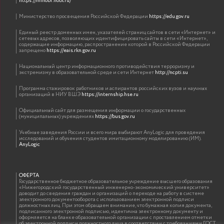
https://minobr.nobl.ru/
Министерство просвещения Российской Федерации
https://edu.gov.ru
Единый реестр доменных имен, указателей страниц сайтов в сети «Интернет» и
сетевых адресов, позволяющих идентифицировать сайты в сети «Интернет»,
содержащие информацию, распространение которой в Российской Федерации
запрещено
https://eais.rkn.gov.ru
Национальный центр информационного противодействия терроризму и
экстремизму в образовательной среде и сети Интернет
http://ncpti.su
Программа стажировок работников и аспирантов российских вузов и научных
организаций в НИУ ВШЭ
https://internship.hse.ru
Официальный сайт для размещения информации о государственных
(муниципальных) учреждениях
https://bus.gov.ru
Учебные заведения России и всего мира выбирают AnyLogic для проведения
исследований и обучения студентов имитационному моделированию (ИМ).
AnyLogic
ОФЕРТА
Государственное бюджетное образовательное учреждение высшего образования
«Нижегородский государственный инженерно-экономический университет»
доводит до сведения граждан и организаций о переходе на работу в системе
электронного документооборота с использованием электронной подписи
должностных лиц. При этом обращаем внимание, что бумажная копия документа,
подписанного электронной подписью, идентична электронному документу и
оформляется на бланке образовательной организации с проставлением отметки
об электронной подписи должностного лица в соответствии с требованиями ГОСТ