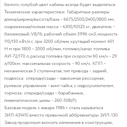
белого, голубой цвет кабины всегда будет выделяться.
Технические характеристики: Габаритные размеры:
длина/ширина/высота/база – 6675/2500/2400/3800 мм;
снаряженная/полная масса – 4300/10525 кг; двигатель –
бензиновый, V8/16, рабочий объём 5996 см3, мощность
110/150 кВт/л.с. при 3200 об/мин, крутящий момент 401
Н·м при 1800 – 2000 об/мин, топливо/запас топлива
АИ-72/170 л, расход топлива при скорости 60 км/ч – 29
л/100км; максимальная скорость – 90 км/ч; КПП –
механическая 5 ступенчатая, тип привода – задний;
подвеска: спереди/сзади – зависимая рессорная;
рулевое управление – винт-гайка, с гидроусилителем;
тормоза: спереди/сзади – барабанные,
пневматические, шины – 260-508(P)
Базовая модель с января 1986 г. стала называться
ЗИЛ-431410 вместо привычной аббревиатуры ЗИЛ-130.
Завод продолжил вносить изменения в конструкцию,