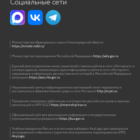
Социальные сети
Министерство образования и науки Нижегородской области
https://minobr.nobl.ru/
Министерство просвещения Российской Федерации
https://edu.gov.ru
Единый реестр доменных имен, указателей страниц сайтов в сети «Интернет» и
сетевых адресов, позволяющих идентифицировать сайты в сети «Интернет»,
содержащие информацию, распространение которой в Российской Федерации
запрещено
https://eais.rkn.gov.ru
Национальный центр информационного противодействия терроризму и
экстремизму в образовательной среде и сети Интернет
http://ncpti.su
Программа стажировок работников и аспирантов российских вузов и научных
организаций в НИУ ВШЭ
https://internship.hse.ru
Официальный сайт для размещения информации о государственных
(муниципальных) учреждениях
https://bus.gov.ru
Учебные заведения России и всего мира выбирают AnyLogic для проведения
исследований и обучения студентов имитационному моделированию (ИМ).
AnyLogic