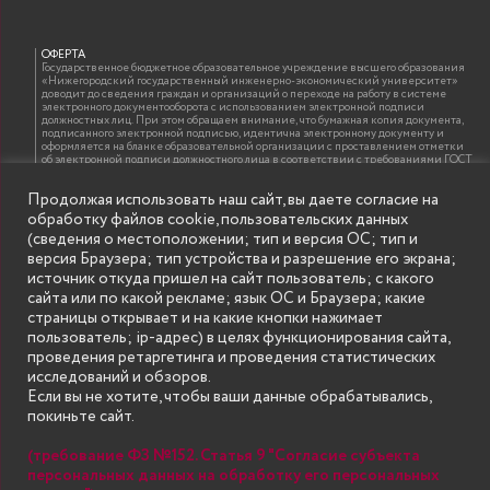
ОФЕРТА
Государственное бюджетное образовательное учреждение высшего образования
«Нижегородский государственный инженерно-экономический университет»
доводит до сведения граждан и организаций о переходе на работу в системе
электронного документооборота с использованием электронной подписи
должностных лиц. При этом обращаем внимание, что бумажная копия документа,
подписанного электронной подписью, идентична электронному документу и
оформляется на бланке образовательной организации с проставлением отметки
об электронной подписи должностного лица в соответствии с требованиями ГОСТ
Р 7.0.97-2016 «Организационно-распорядительная документация. Требования к
оформлению документов»
Продолжая использовать наш сайт, вы даете согласие на
обработку файлов cookie, пользовательских данных
(сведения о местоположении; тип и версия ОС; тип и
ИНФОРМАЦИЯ ДЛЯ ПРАВООБЛАДАТЕЛЕЙ
версия Браузера; тип устройства и разрешение его экрана;
Все права на аудио и видео материалы, представленные на нашем сайте
источник откуда пришел на сайт пользователь; с какого
принадлежат их законным владельцам и предназначены только для ознакомления.
Наличие материалов на сайте никаким образом не претендует на обозначение
сайта или по какой рекламе; язык ОС и Браузера; какие
нашего авторского права на данные материалы. Авторы не несут ответственности
страницы открывает и на какие кнопки нажимает
за возможные последствия использования их в целях, запрещенных Уголовным
Кодексом Российской Федерации. Если вы соглашаетесь с указанными
пользователь; ip-адрес) в целях функционирования сайта,
условиями, то можете приступить к просмотру материалов. Иначе вы должны
проведения ретаргетинга и проведения статистических
немедленно покинуть сайт. Все материалы, размещенные на сайте, взяты с
открытых (общедоступных) источников. Если Вы являетесь правообладателем
исследований и обзоров.
какого-либо материала, размещённого на этом сайте, и не хотели бы чтобы данная
Если вы не хотите, чтобы ваши данные обрабатывались,
информация распространялась без Вашего на то согласия, то мы будем рады
оказать Вам содействие, удалив соответствующие страницы. Для этого достаточно,
покиньте сайт.
чтобы вы прислали нам письмо (в электронном виде) с E-mail официального
почтового домена компании правообладателя, в котором указали ссылки на
страницы сайта, которые необходимо удалить.
(требование ФЗ №152. Статья 9 "Согласие субъекта
персональных данных на обработку его персональных