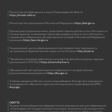
Министерство образования и науки Нижегородской области
https://minobr.nobl.ru/
Министерство просвещения Российской Федерации
https://edu.gov.ru
Единый реестр доменных имен, указателей страниц сайтов в сети «Интернет» и
сетевых адресов, позволяющих идентифицировать сайты в сети «Интернет»,
содержащие информацию, распространение которой в Российской Федерации
запрещено
https://eais.rkn.gov.ru
Национальный центр информационного противодействия терроризму и
экстремизму в образовательной среде и сети Интернет
http://ncpti.su
Программа стажировок работников и аспирантов российских вузов и научных
организаций в НИУ ВШЭ
https://internship.hse.ru
Официальный сайт для размещения информации о государственных
(муниципальных) учреждениях
https://bus.gov.ru
Учебные заведения России и всего мира выбирают AnyLogic для проведения
исследований и обучения студентов имитационному моделированию (ИМ).
AnyLogic
ОФЕРТА
Государственное бюджетное образовательное учреждение высшего образования
«Нижегородский государственный инженерно-экономический университет»
доводит до сведения граждан и организаций о переходе на работу в системе