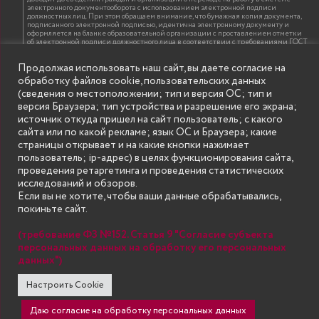
электронного документооборота с использованием электронной подписи
должностных лиц. При этом обращаем внимание, что бумажная копия документа,
подписанного электронной подписью, идентична электронному документу и
оформляется на бланке образовательной организации с проставлением отметки
об электронной подписи должностного лица в соответствии с требованиями ГОСТ
Р 7.0.97-2016 «Организационно-распорядительная документация. Требования к
оформлению документов»
Продолжая использовать наш сайт, вы даете согласие на
обработку файлов cookie, пользовательских данных
(сведения о местоположении; тип и версия ОС; тип и
ИНФОРМАЦИЯ ДЛЯ ПРАВООБЛАДАТЕЛЕЙ
версия Браузера; тип устройства и разрешение его экрана;
Все права на аудио и видео материалы, представленные на нашем сайте
источник откуда пришел на сайт пользователь; с какого
принадлежат их законным владельцам и предназначены только для ознакомления.
Наличие материалов на сайте никаким образом не претендует на обозначение
сайта или по какой рекламе; язык ОС и Браузера; какие
нашего авторского права на данные материалы. Авторы не несут ответственности
страницы открывает и на какие кнопки нажимает
за возможные последствия использования их в целях, запрещенных Уголовным
Кодексом Российской Федерации. Если вы соглашаетесь с указанными
пользователь; ip-адрес) в целях функционирования сайта,
условиями, то можете приступить к просмотру материалов. Иначе вы должны
проведения ретаргетинга и проведения статистических
немедленно покинуть сайт. Все материалы, размещенные на сайте, взяты с
открытых (общедоступных) источников. Если Вы являетесь правообладателем
исследований и обзоров.
какого-либо материала, размещённого на этом сайте, и не хотели бы чтобы данная
Если вы не хотите, чтобы ваши данные обрабатывались,
информация распространялась без Вашего на то согласия, то мы будем рады
оказать Вам содействие, удалив соответствующие страницы. Для этого достаточно,
покиньте сайт.
чтобы вы прислали нам письмо (в электронном виде) с E-mail официального
почтового домена компании правообладателя, в котором указали ссылки на
страницы сайта, которые необходимо удалить.
(требование ФЗ №152. Статья 9 "Согласие субъекта
персональных данных на обработку его персональных
данных")
SECONDARY
© Государственное бюджетное образовательное учреждение
Настроить Cookie
высшего образования "Нижегородский государственный инженерно-
MENU
экономический университет" (Княгининский университет) 2002 - 2026
Даю согласие на обработку персональных данных