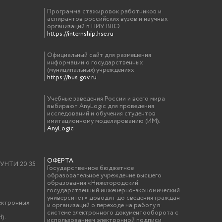
Программа стажировок работников и
аспирантов российских вузов и научных
организаций в НИУ ВШЭ
https://internship.hse.ru
Официальный сайт для размещения
информации о государственных
(муниципальных) учреждениях
https://bus.gov.ru
Учебные заведения России и всего мира
выбирают AnyLogic для проведения
исследований и обучения студентов
имитационному моделированию (ИМ).
AnyLogic
ОФЕРТА
у УНТИ 20.35
Государственное бюджетное
образовательное учреждение высшего
образования «Нижегородский
государственный инженерно-экономический
университет» доводит до сведения граждан
ектронных
и организаций о переходе на работу в
системе электронного документооборота с
).
использованием электронной подписи