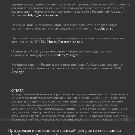
Единый реестр доменных имен, указателей страниц сайтов в сети «Интернет» и
сетевых адресов, позволяющих идентифицировать сайты в сети «Интернет»,
содержащие информацию, распространение которой в Российской Федерации
запрещено
https://eais.rkn.gov.ru
Национальный центр информационного противодействия терроризму и
экстремизму в образовательной среде и сети Интернет
http://ncpti.su
Программа стажировок работников и аспирантов российских вузов и научных
организаций в НИУ ВШЭ
https://internship.hse.ru
Официальный сайт для размещения информации о государственных
(муниципальных) учреждениях
https://bus.gov.ru
Учебные заведения России и всего мира выбирают AnyLogic для проведения
исследований и обучения студентов имитационному моделированию (ИМ).
AnyLogic
ОФЕРТА
Государственное бюджетное образовательное учреждение высшего образования
«Нижегородский государственный инженерно-экономический университет»
доводит до сведения граждан и организаций о переходе на работу в системе
электронного документооборота с использованием электронной подписи
должностных лиц. При этом обращаем внимание, что бумажная копия документа,
подписанного электронной подписью, идентична электронному документу и
оформляется на бланке образовательной организации с проставлением отметки
об электронной подписи должностного лица в соответствии с требованиями ГОСТ
Р 7.0.97-2016 «Организационно-распорядительная документация. Требования к
оформлению документов»
Продолжая использовать наш сайт, вы даете согласие на