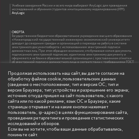
Учебные заведения России и всего мира выбирают AnyLogic для проведения
исследований и обучения студентов имитационному моделированию (ИМ).
AnyLogic
ОФЕРТА
Государственное бюджетное образовательное учреждение высшего образования
«Нижегородский государственный инженерно-экономический университет»
доводит до сведения граждан и организаций о переходе на работу в системе
электронного документооборота с использованием электронной подписи
должностных лиц. При этом обращаем внимание, что бумажная копия документа,
подписанного электронной подписью, идентична электронному документу и
оформляется на бланке образовательной организации с проставлением отметки
об электронной подписи должностного лица в соответствии с требованиями ГОСТ
Р 7.0.97-2016 «Организационно-распорядительная документация. Требования к
оформлению документов»
Продолжая использовать наш сайт, вы даете согласие на
обработку файлов cookie, пользовательских данных
(сведения о местоположении; тип и версия ОС; тип и
ИНФОРМАЦИЯ ДЛЯ ПРАВООБЛАДАТЕЛЕЙ
версия Браузера; тип устройства и разрешение его экрана;
Все права на аудио и видео материалы, представленные на нашем сайте
источник откуда пришел на сайт пользователь; с какого
принадлежат их законным владельцам и предназначены только для ознакомления.
Наличие материалов на сайте никаким образом не претендует на обозначение
сайта или по какой рекламе; язык ОС и Браузера; какие
нашего авторского права на данные материалы. Авторы не несут ответственности
страницы открывает и на какие кнопки нажимает
за возможные последствия использования их в целях, запрещенных Уголовным
Кодексом Российской Федерации. Если вы соглашаетесь с указанными
пользователь; ip-адрес) в целях функционирования сайта,
условиями, то можете приступить к просмотру материалов. Иначе вы должны
проведения ретаргетинга и проведения статистических
немедленно покинуть сайт. Все материалы, размещенные на сайте, взяты с
открытых (общедоступных) источников. Если Вы являетесь правообладателем
исследований и обзоров.
какого-либо материала, размещённого на этом сайте, и не хотели бы чтобы данная
Если вы не хотите, чтобы ваши данные обрабатывались,
информация распространялась без Вашего на то согласия, то мы будем рады
оказать Вам содействие, удалив соответствующие страницы. Для этого достаточно,
покиньте сайт.
чтобы вы прислали нам письмо (в электронном виде) с E-mail официального