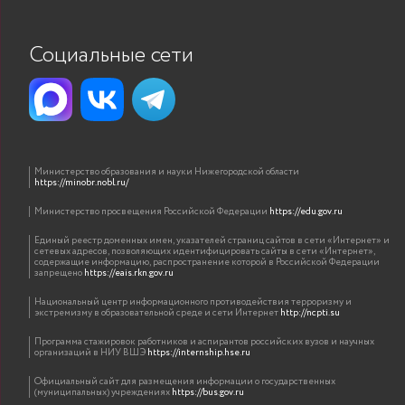
Социальные сети
Министерство образования и науки Нижегородской области
https://minobr.nobl.ru/
Министерство просвещения Российской Федерации
https://edu.gov.ru
Единый реестр доменных имен, указателей страниц сайтов в сети «Интернет» и
сетевых адресов, позволяющих идентифицировать сайты в сети «Интернет»,
содержащие информацию, распространение которой в Российской Федерации
запрещено
https://eais.rkn.gov.ru
Национальный центр информационного противодействия терроризму и
экстремизму в образовательной среде и сети Интернет
http://ncpti.su
Программа стажировок работников и аспирантов российских вузов и научных
организаций в НИУ ВШЭ
https://internship.hse.ru
Официальный сайт для размещения информации о государственных
(муниципальных) учреждениях
https://bus.gov.ru