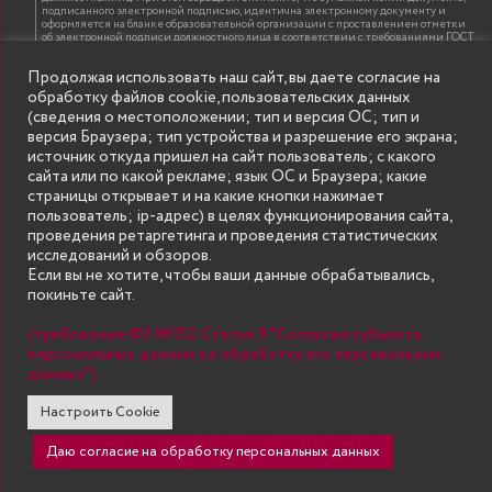
подписанного электронной подписью, идентична электронному документу и
оформляется на бланке образовательной организации с проставлением отметки
об электронной подписи должностного лица в соответствии с требованиями ГОСТ
Р 7.0.97-2016 «Организационно-распорядительная документация. Требования к
оформлению документов»
Продолжая использовать наш сайт, вы даете согласие на
обработку файлов cookie, пользовательских данных
(сведения о местоположении; тип и версия ОС; тип и
ИНФОРМАЦИЯ ДЛЯ ПРАВООБЛАДАТЕЛЕЙ
версия Браузера; тип устройства и разрешение его экрана;
Все права на аудио и видео материалы, представленные на нашем сайте
источник откуда пришел на сайт пользователь; с какого
принадлежат их законным владельцам и предназначены только для ознакомления.
Наличие материалов на сайте никаким образом не претендует на обозначение
сайта или по какой рекламе; язык ОС и Браузера; какие
нашего авторского права на данные материалы. Авторы не несут ответственности
страницы открывает и на какие кнопки нажимает
за возможные последствия использования их в целях, запрещенных Уголовным
Кодексом Российской Федерации. Если вы соглашаетесь с указанными
пользователь; ip-адрес) в целях функционирования сайта,
условиями, то можете приступить к просмотру материалов. Иначе вы должны
проведения ретаргетинга и проведения статистических
немедленно покинуть сайт. Все материалы, размещенные на сайте, взяты с
открытых (общедоступных) источников. Если Вы являетесь правообладателем
исследований и обзоров.
какого-либо материала, размещённого на этом сайте, и не хотели бы чтобы данная
Если вы не хотите, чтобы ваши данные обрабатывались,
информация распространялась без Вашего на то согласия, то мы будем рады
оказать Вам содействие, удалив соответствующие страницы. Для этого достаточно,
покиньте сайт.
чтобы вы прислали нам письмо (в электронном виде) с E-mail официального
почтового домена компании правообладателя, в котором указали ссылки на
страницы сайта, которые необходимо удалить.
(требование ФЗ №152. Статья 9 "Согласие субъекта
персональных данных на обработку его персональных
данных")
SECONDARY
© Государственное бюджетное образовательное учреждение
Настроить Cookie
высшего образования "Нижегородский государственный инженерно-
MENU
экономический университет" (Княгининский университет) 2002 - 2026
Даю согласие на обработку персональных данных