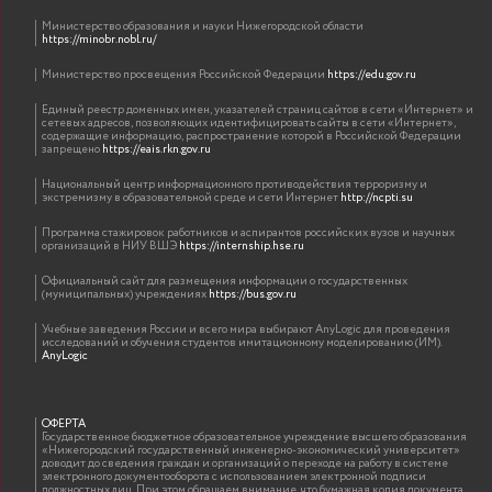
Министерство образования и науки Нижегородской области
https://minobr.nobl.ru/
Министерство просвещения Российской Федерации
https://edu.gov.ru
Единый реестр доменных имен, указателей страниц сайтов в сети «Интернет» и
сетевых адресов, позволяющих идентифицировать сайты в сети «Интернет»,
содержащие информацию, распространение которой в Российской Федерации
запрещено
https://eais.rkn.gov.ru
Национальный центр информационного противодействия терроризму и
экстремизму в образовательной среде и сети Интернет
http://ncpti.su
Программа стажировок работников и аспирантов российских вузов и научных
организаций в НИУ ВШЭ
https://internship.hse.ru
Официальный сайт для размещения информации о государственных
(муниципальных) учреждениях
https://bus.gov.ru
Учебные заведения России и всего мира выбирают AnyLogic для проведения
исследований и обучения студентов имитационному моделированию (ИМ).
AnyLogic
ОФЕРТА
Государственное бюджетное образовательное учреждение высшего образования
«Нижегородский государственный инженерно-экономический университет»
доводит до сведения граждан и организаций о переходе на работу в системе
электронного документооборота с использованием электронной подписи
должностных лиц. При этом обращаем внимание, что бумажная копия документа,