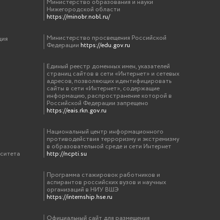
Министерство образования и науки
Нижегородской области
https://minobr.nobl.ru/
Министерство просвещения Российской
ция
Федерации
https://edu.gov.ru
Единый реестр доменных имен, указателей
страниц сайтов в сети «Интернет» и сетевых
адресов, позволяющих идентифицировать
сайты в сети «Интернет», содержащие
информацию, распространение которой в
Российской Федерации запрещено
https://eais.rkn.gov.ru
Национальный центр информационного
противодействия терроризму и экстремизму
в образовательной среде и сети Интернет
рситета
http://ncpti.su
Программа стажировок работников и
аспирантов российских вузов и научных
организаций в НИУ ВШЭ
https://internship.hse.ru
Официальный сайт для размещения