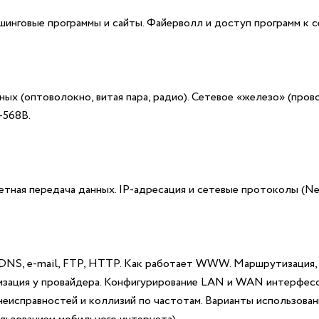
инговые программы и сайты. Файерволл и доступ программ к се
ых (оптоволокно, витая пара, радио). Сетевое «железо» (пров
-568В.
тная передача данных. IP-адресация и сетевые протоколы (Ne
DNS, e-mail, FTP, HTTP. Как работает WWW. Маршрутизация, 
ризация у провайдера. Конфигурирование LAN и WAN интерфесов
неисправностей и коллизий по частотам. Варианты использова