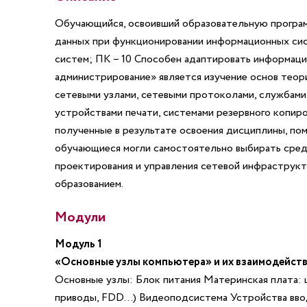
Обучающийся, освоивший образовательную програ
данных при функционировании информационных си
систем;
ПК – 10 Способен адаптировать информаци
администрирование» является изучение основ теор
сетевыми узлами, сетевыми протоколами, службами 
устройствами печати, системами резервного копир
полученные в результате освоения дисциплины, пом
обучающиеся могли самостоятельно выбирать средс
проектирования и управления сетевой инфраструк
образованием.
Модули
Модуль 1
«Основные узлы компьютера» и их взаимодейст
Основные узлы: Блок питания Материнская плата: 
приводы, FDD…) Видеоподсистема Устройства ввод