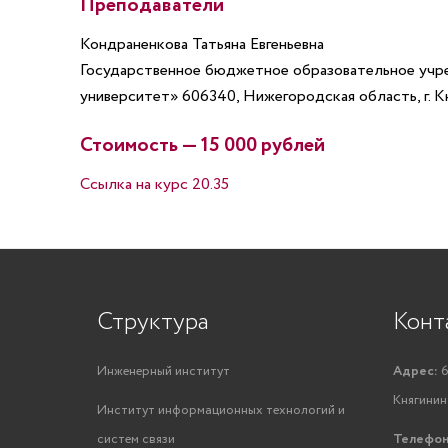
Преподаватели
Кондраненкова Татьяна Евгеньевна
Государственное бюджетное образовательное учр
университет» 606340, Нижегородская область, г. Кня
Стоимость — 15 000 рублей
Ссылка на курс 20.35
Структура
Конт
Инженерный институт
Адрес:
6
Княгинино
Институт информационных технологий и
систем связи
Телефон