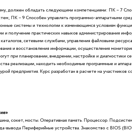
мму, должен обладать следующими компетенциями:
ПК – 7 Спо
стем;
ПК – 9 Способен управлять программно-аппаратными ср
онные системы и технологии к изменяющимся условиям функци
ии и получение практических навыков администрирования инфо
каталогов, сетевыми службами, управления файловыми ресурса
ования и восстановления информации, осуществления монитори
огут при планировании, внедрении, настройке и диагностики с
тва реализации, находить необходимые программные и аппара
турой предприятия.
Курс разработан в расчете на участников 
вие»
шина, сокет, мосты. Оперативная память. Процессор. Подсист
а-вывода Периферийные устройства. Знакомство с BIOS (BIO