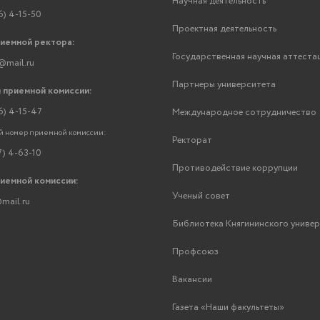
Научная деятельность
6) 4-15-50
Проектная деятельность
риемной ректора:
Государственная научная аттеста
@mail.ru
Партнеры университета
 приемной комиссии:
6) 4-15-47
Международное сотрудничество
 номер приемной комиссии:
Ректорат
7) 4-63-10
Противодействие коррупции
риемной комиссии:
Ученый совет
mail.ru
Библиотека Княгининского униве
Профсоюз
Вакансии
Газета «Наши факультеты»