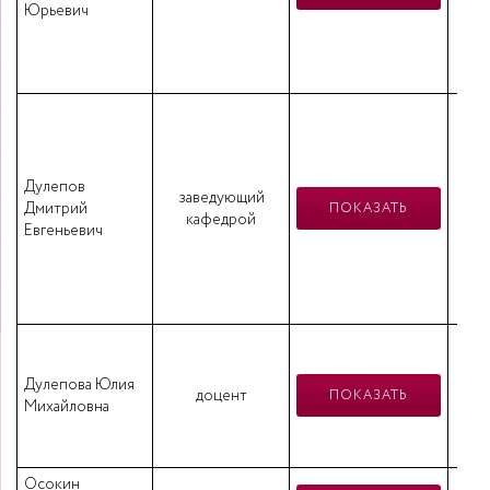
Юрьевич
Ал
тех
Эл
В
г
Дулепов
заведующий
Дмитрий
ПОКАЗАТЬ
кафедрой
инс
Евгеньевич
рем
В
НГ
Дулепова Юлия
доцент
ПОКАЗАТЬ
Михайловна
«Э
сел
Осокин