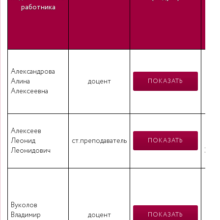
работника
спе
В
НГ
Александрова
Алина
доцент
ПОКАЗАТЬ
«Э
Алексеевна
сел
Вы
Алексеев
Але
Леонид
ст.преподаватель
ПОКАЗАТЬ
Леонидович
Элек
В
г
Вуколов
Владимир
доцент
ун
ПОКАЗАТЬ