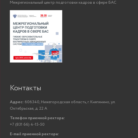
Л
Межрегиональный центр подготовки кадров в сфере БАС
Шилова Татьяна
старший
ПОКАЗАТЬ
Владимировна
преподаватель
Шлыкова
Любовь
преподаватель
ПОКАЗАТЬ
Владимировна
Контакты
Адрес:
606340, Нижегородская область, г. Княгинино, ул.
Октябрьская, д. 22 А
Телефон приемной ректора:
+7 (831 66) 4-15-50
E-mail приемной ректора: