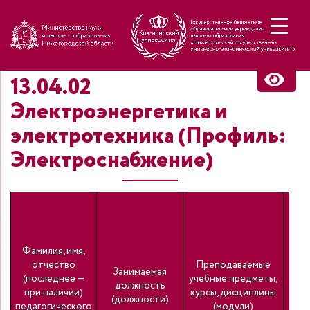
Н
13.04.02
Электроэнергетика и
электротехника (Профиль:
Электроснабжение)
У
пр
Фамилия, имя,
отчество
Преподаваемые
Занимаемая
(последнее —
учебные предметы,
должность
при наличии)
курсы, дисциплины
(должности)
педагогического
(модули)
по