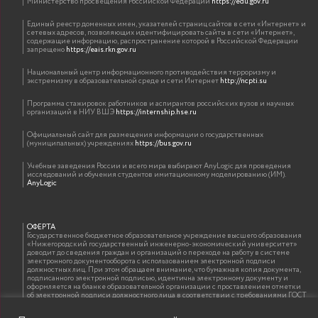
Министерство просвещения Российской Федерации
https://edu.gov.ru
Единый реестр доменных имен, указателей страниц сайтов в сети «Интернет» и
сетевых адресов, позволяющих идентифицировать сайты в сети «Интернет»,
содержащие информацию, распространение которой в Российской Федерации
запрещено
https://eais.rkn.gov.ru
Национальный центр информационного противодействия терроризму и
экстремизму в образовательной среде и сети Интернет
http://ncpti.su
Программа стажировок работников и аспирантов российских вузов и научных
организаций в НИУ ВШЭ
https://internship.hse.ru
Официальный сайт для размещения информации о государственных
(муниципальных) учреждениях
https://bus.gov.ru
Учебные заведения России и всего мира выбирают AnyLogic для проведения
исследований и обучения студентов имитационному моделированию (ИМ).
AnyLogic
ОФЕРТА
Государственное бюджетное образовательное учреждение высшего образования
«Нижегородский государственный инженерно-экономический университет»
доводит до сведения граждан и организаций о переходе на работу в системе
электронного документооборота с использованием электронной подписи
должностных лиц. При этом обращаем внимание, что бумажная копия документа,
подписанного электронной подписью, идентична электронному документу и
оформляется на бланке образовательной организации с проставлением отметки
об электронной подписи должностного лица в соответствии с требованиями ГОСТ
Р 7.0.97-2016 «Организационно-распорядительная документация. Требования к
оформлению документов»