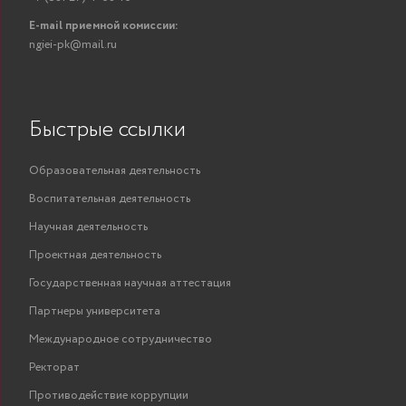
Александровна
38.
Пре
E-mail приемной комиссии:
ngiei-pk@mail.ru
«Мен
Степанова Ольга
Быстрые ссылки
Преподаватель
ПОКАЗАТЬ
Алексеевна
Образовательная деятельность
Воспитательная деятельность
Чесухина Вера
«И
Научная деятельность
Ст.преподаватель
ПОКАЗАТЬ
Николаевна
ис
Проектная деятельность
«Мен
Государственная научная аттестация
Высш
с 
Партнеры университета
«Бе
Международное сотрудничество
ква
Шелаумов
Ректорат
жиз
Александр
Ст.преподаватель
ПОКАЗАТЬ
под
Противодействие коррупции
Владимирович