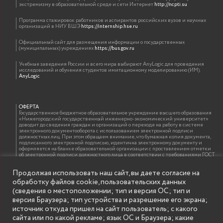
экстремизму в образовательной среде и сети Интернет
http://ncpti.su
Программа стажировок работников и аспирантов российских вузов и научных
организаций в НИУ ВШЭ
https://internship.hse.ru
Официальный сайт для размещения информации о государственных
(муниципальных) учреждениях
https://bus.gov.ru
Учебные заведения России и всего мира выбирают AnyLogic для проведения
исследований и обучения студентов имитационному моделированию (ИМ).
AnyLogic
ОФЕРТА
Государственное бюджетное образовательное учреждение высшего образования
«Нижегородский государственный инженерно-экономический университет»
доводит до сведения граждан и организаций о переходе на работу в системе
электронного документооборота с использованием электронной подписи
должностных лиц. При этом обращаем внимание, что бумажная копия документа,
подписанного электронной подписью, идентична электронному документу и
оформляется на бланке образовательной организации с проставлением отметки
об электронной подписи должностного лица в соответствии с требованиями ГОСТ
Р 7.0.97-2016 «Организационно-распорядительная документация. Требования к
оформлению документов»
Продолжая использовать наш сайт, вы даете согласие на
обработку файлов cookie, пользовательских данных
(сведения о местоположении; тип и версия ОС; тип и
ИНФОРМАЦИЯ ДЛЯ ПРАВООБЛАДАТЕЛЕЙ
версия Браузера; тип устройства и разрешение его экрана;
Все права на аудио и видео материалы, представленные на нашем сайте
источник откуда пришел на сайт пользователь; с какого
принадлежат их законным владельцам и предназначены только для ознакомления.
Наличие материалов на сайте никаким образом не претендует на обозначение
сайта или по какой рекламе; язык ОС и Браузера; какие
нашего авторского права на данные материалы. Авторы не несут ответственности