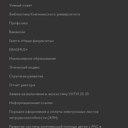
Ученый совет
«Бак
Библиотека Княгининского университета
Профсоюз
Вакансии
Газета «Наши факультеты»
ERASMUS+
Инклюзивное образование
Этический кодекс
Стратегия развития
Отчёт ректора
Заявка на включение в экосистему УНТИ 20.35
Информационные ссылки
Порядок оформления и оплаты электронных листов
нетрудоспособности (ЭЛН).
Развитие системы комплексной помощи детям с РАС в