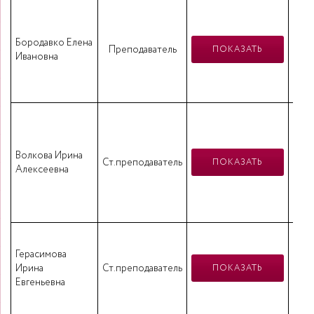
«Бу
2)
Бородавко Елена
Преподаватель
Эко
ПОКАЗАТЬ
Ивановна
«Н
Волкова Ирина
с
Ст.преподаватель
ПОКАЗАТЬ
Алексеевна
«
кра
ру
г
Герасимова
Ирина
Ст.преподаватель
ПОКАЗАТЬ
Евгеньевна
«
кв