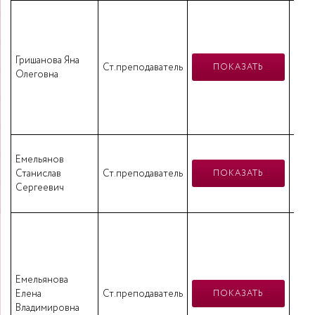
пед
ква
Гришанова Яна
Ст.преподаватель
и
ПОКАЗАТЬ
Олеговна
н
«
Емельянов
«Физ
Станислав
Ст.преподаватель
«П
ПОКАЗАТЬ
Сергеевич
Мене
Высш
пр
пер
Емельянова
Елена
Ст.преподаватель
ПОКАЗАТЬ
Владимировна