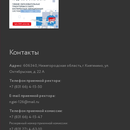
го
квал
и
«Фи
Осипова София
Преподаватель
ПОКАЗАТЬ
Викторовна
гос
Контакты
пр
«Н
Адрес:
606340, Нижегородская область, г. Княгинино, ул.
унив
Октябрьская, д. 22 А
п
Телефон приемной ректора:
+7 (831 66) 4-15-50
E-mail приемной ректора:
В
ngiei-126@mail.ru
Телефон приемной комиссии:
+7 (831 66) 4-15-47
Смирнова
ква
Резервный номер приемной комиссии:
Анастасия
Ст.преподаватель
2
ПОКАЗАТЬ
+7 (831 27) 4-63-10