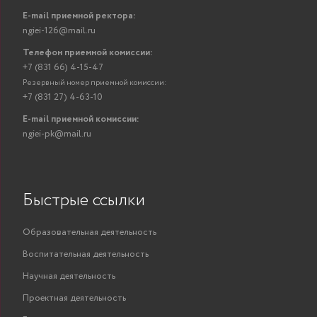
Викторович
обслуж
E-mail приемной ректора:
м
ngiei-126@mail.ru
вы
Рейн Андрей
Телефон приемной комиссии:
доцент
информ
ПОКАЗАТЬ
Давыдович
+7 (831 66) 4-15-47
и
Резервный номер приемной комиссии:
Шамин Алексей
+7 (831 27) 4-63-10
доцент
ПОКАЗАТЬ
Анатольевич
E-mail приемной комиссии:
Малышев
выс
ngiei-pk@mail.ru
Алексей
преподаватель
информ
ПОКАЗАТЬ
Сергеевич
и
Высш
Быстрые ссылки
обслуж
Сорокин Иван
м
доцент
ПОКАЗАТЬ
Александрович
Инфок
Образовательная деятельность
техно
св
Воспитательная деятельность
Косолапова
Научная деятельность
высш
Елена
доцент
ПОКАЗАТЬ
шв
Проектная деятельность
Валентиновна