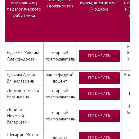
должность
при наличии)
курсы, дисциплины
направ
(должности)
педагогического
(модули)
и (или
работника
том ч
к
Высше
Бухалов Максим
старший
Юрист
ПОКАЗАТЬ
Александрович
преподаватель
«Пра
д
Гузнова Алена
зав. кафедрой,
Высшее,
ПОКАЗАТЬ
Вячеславовна
доцент
язык
Демидова Елена
старший
Высш
ПОКАЗАТЬ
Евгеньевна
преподаватель
Высш
Денисов
старший
бакал
Николай
ПОКАЗАТЬ
преподаватель
Валерьевич
«Аг
Шуварин Михаил
Высш
доцент
ПОКАЗАТЬ