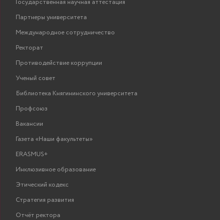
Государственная научная аттестация
Астахова Татьяна
зав. кафедрой,
вы
ПОКАЗАТЬ
Николаевна
доцент
Партнеры университета
Тараканов
Высш
Международное сотрудничество
старший
Дмитрий
обслуж
ПОКАЗАТЬ
преподаватель
Ректорат
Александрович
машин
Противодействие коррупции
Вдовин Михаил
старший
вы
ПОКАЗАТЬ
Викторович
преподаватель
Ученый совет
Выс
Библиотека Княгининского университета
«Н
Профсоюз
го
унив
Вакансии
Камнев Сергей
преподаватель
Лобач
ПОКАЗАТЬ
Владимирович
б
Газета «Наши факультеты»
н
ERASMUS+
«Ин
Инклюзивное образование
Кондраненкова
Этический кодекс
Татьяна
доцент
ПОКАЗАТЬ
Стратегия развития
Евгеньевна
Отчёт ректора
Выс