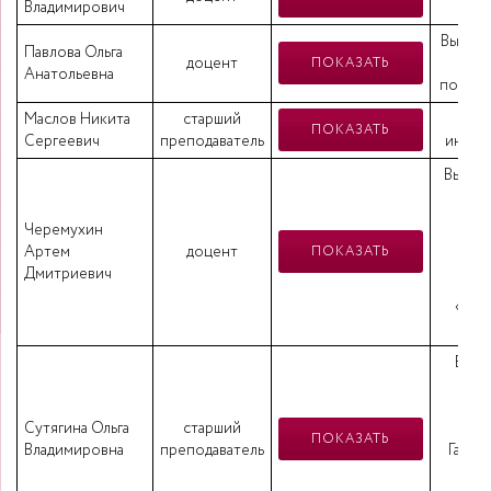
Владимирович
Высшее
Павлова Ольга
доцент
и
ПОКАЗАТЬ
Анатольевна
полити
Маслов Никита
старший
вы
ПОКАЗАТЬ
Сергеевич
преподаватель
инфор
Высше
го
Черемухин
эк
Артем
доцент
ПОКАЗАТЬ
ун
Дмитриевич
с
«Бух
ан
Высш
го
пе
Сутягина Ольга
старший
инс
ПОКАЗАТЬ
Владимировна
преподаватель
Гайда
«