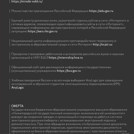
https://minobr.nobl.ru/
Министерство просвещения Российской Федерации
https://edu.gov.ru
Единый реестр доменных имен, указателей страниц сайтов в сети «Интернет» и
сетевых адресов, позволяющих идентифицировать сайты в сети «Интернет»,
содержащие информацию, распространение которой в Российской Федерации
запрещено
https://eais.rkn.gov.ru
Национальный центр информационного противодействия терроризму и
экстремизму в образовательной среде и сети Интернет
http://ncpti.su
Программа стажировок работников и аспирантов российских вузов и научных
организаций в НИУ ВШЭ
https://internship.hse.ru
Официальный сайт для размещения информации о государственных
(муниципальных) учреждениях
https://bus.gov.ru
Учебные заведения России и всего мира выбирают AnyLogic для проведения
исследований и обучения студентов имитационному моделированию (ИМ).
AnyLogic
ОФЕРТА
Государственное бюджетное образовательное учреждение высшего образования
«Нижегородский государственный инженерно-экономический университет»
доводит до сведения граждан и организаций о переходе на работу в системе
электронного документооборота с использованием электронной подписи
должностных лиц. При этом обращаем внимание, что бумажная копия документа,
подписанного электронной подписью, идентична электронному документу и
оформляется на бланке образовательной организации с проставлением отметки