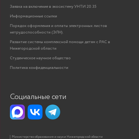
го
Заявка на включение в экосистему УНТИ 20.35
Информационные ссылки
Иванов Игорь
с
Порядок оформления и оплаты электронных листов
преподаватель
ПОКАЗАТЬ
Александрович
«Вы
нетрудоспособности (ЭЛН).
маши
Развитие системы комплексной помощи детям с РАС в
си
Нижегородской области
квлиф
си
Студенческое научное общество
Цылина
высшее
Политика конфиденциальности
Маргарита
ассистент
ПОКАЗАТЬ
и
Владимировна
Социальные сети
Министерство образования и науки Нижегородской области