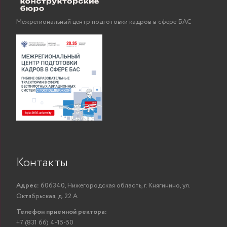
Сергеевич
и
Высше
Межрегиональный центр подготовки кадров в сфере БАС
го
униве
Л
с
«
заведующий
Сутягина Наталья
квлифи
кафедрой,
ПОКАЗАТЬ
Игоревна
Ни
доцент
го
унив
Л
с
«Ма
мето
Контакты
Кривоногов
вы
старший
Сергей
информ
ПОКАЗАТЬ
преподаватель
Адрес:
606340, Нижегородская область, г. Княгинино, ул.
Вячеславович
и
Октябрьская, д. 22 А
Высше
Телефон приемной ректора:
Косолапов
с
+7 (831 66) 4-15-50
Владимир
доцент
ПОКАЗАТЬ