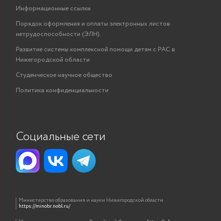
Информационные ссылки
Краснова Анна
старший
инфоку
ПОКАЗАТЬ
Сергеевна
преподаватель
техно
Порядок оформления и оплаты электронных листов
нетрудоспособности (ЭЛН).
Курятников
Высше
старший
Развитие системы комплексной помощи детям с РАС в
Дмитрий
«
ПОКАЗАТЬ
преподаватель
Нижегородской области
Станиславовчи
физиче
Студенческое научное общество
высш
Белоусов Павел
преподаватель
инф
ПОКАЗАТЬ
Политика конфиденциальности
Владимирович
систе
Социальные сети
Министерство образования и науки Нижегородской области
https://minobr.nobl.ru/