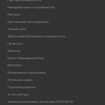
инф
Партнеры университета
ПОКАЗАТЬ
Сергеевич
преподаватель
Международное сотрудничество
Ректорат
Бынина Гульсиня
ассистент
ПОКАЗАТЬ
Противодействие коррупции
Рамилевна
эко
Ученый совет
Библиотека Княгининского университета
Атопшева
Профсоюз
Старший
Стан
Наталья
ПОКАЗАТЬ
преподаватель
се
Вакансии
Сергеевна
Газета «Наши факультеты»
Романов Павел
старший
ERASMUS+
ПОКАЗАТЬ
Николаевич
преподаватель
Инклюзивное образование
Федотова Ольга
Старший
Высше
ПОКАЗАТЬ
Этический кодекс
Ивановна
преподаватель
Стратегия развития
выс
Маслова Дарья
старший
инф
ПОКАЗАТЬ
Отчёт ректора
Александровна
преподаватель
систе
Заявка на включение в экосистему УНТИ 20.35
выс