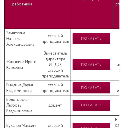
работника
специа
числ
кв
Замяткина
Выс
старший
Наталья
русс
ПОКАЗАТЬ
преподаватель
Александровна
л
Заместитель
директора
Выс
Жданкина Ирина
ИПДО,
иност
ПОКАЗАТЬ
Юрьевна
старший
бака
преподаватель
Рындина Дарья
старший
Выс
ПОКАЗАТЬ
Владимировна
преподаватель
иност
Белогорская
Выс
Любовь
доцент
ПОКАЗАТЬ
Владимировна
Высшее
Бухалов Максим
старший
Юрист,