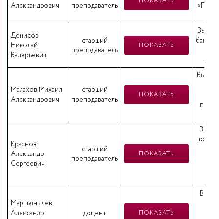
ПОКАЗАТЬ
Александрович
преподаватель
«Прав
де
Высше
Денисов
старший
бакалав
Николай
ПОКАЗАТЬ
преподаватель
п
Валерьевич
«Агр
Высшее
ба
Малахов Михаил
старший
на
ПОКАЗАТЬ
Александрович
преподаватель
подго
«М
Высше
подгот
Краснов
старший
Александр
ПОКАЗАТЬ
преподаватель
ин
Сергеевич
кв
Высше
Мартьянычев
доп
Александр
доцент
спе
ПОКАЗАТЬ