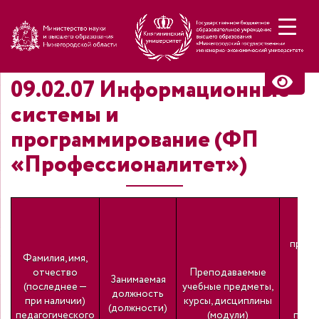
Н
09.02.07 Информационные
системы и
программирование (ФП
«Профессионалитет»)
Уров
профе
Фамилия, имя,
об
отчество
Преподаваемые
Занимаемая
(последнее —
учебные предметы,
на
должность
при наличии)
курсы, дисциплины
н
(должности)
педагогического
(модули)
подго