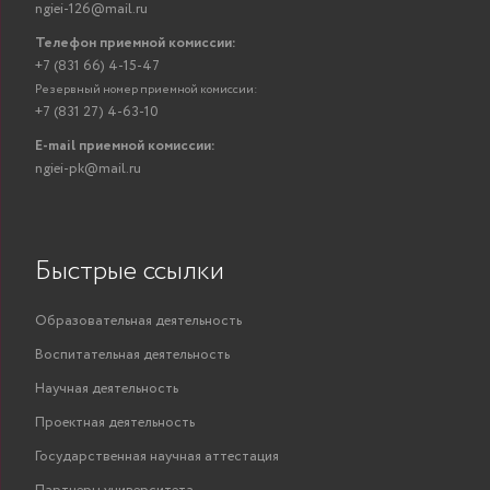
«М
ngiei-126@mail.ru
Выс
Телефон приемной комиссии:
НГ
+7 (831 66) 4-15-47
м
Резервный номер приемной комиссии:
Митин Анатолий
старший
на
ПОКАЗАТЬ
+7 (831 27) 4-63-10
Николаевич
преподаватель
подго
E-mail приемной комиссии:
Инф
ngiei-pk@mail.ru
систем
Выс
НГ
маг
Степанова
Быстрые ссылки
старший
6
Татьяна
ПОКАЗАТЬ
преподаватель
на
Владимировна
подго
Образовательная деятельность
Инф
Воспитательная деятельность
систем
Научная деятельность
Степанов
выс
старший
Константин
инф
ПОКАЗАТЬ
Проектная деятельность
преподаватель
Сергеевич
систе
Государственная научная аттестация
выс
Маслов Никита
старший