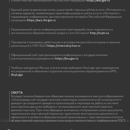
Министерство просвещения Российской Федерации
https://edu.gov.ru
Единый реестр доменных имен, указателей страниц сайтов в сети «Интернет» и
сетевых адресов, позволяющих идентифицировать сайты в сети «Интернет»,
содержащие информацию, распространение которой в Российской Федерации
запрещено
https://eais.rkn.gov.ru
Национальный центр информационного противодействия терроризму и
экстремизму в образовательной среде и сети Интернет
http://ncpti.su
Программа стажировок работников и аспирантов российских вузов и научных
организаций в НИУ ВШЭ
https://internship.hse.ru
Официальный сайт для размещения информации о государственных
(муниципальных) учреждениях
https://bus.gov.ru
Учебные заведения России и всего мира выбирают AnyLogic для проведения
исследований и обучения студентов имитационному моделированию (ИМ).
AnyLogic
ОФЕРТА
Государственное бюджетное образовательное учреждение высшего образования
«Нижегородский государственный инженерно-экономический университет»
доводит до сведения граждан и организаций о переходе на работу в системе
электронного документооборота с использованием электронной подписи
должностных лиц. При этом обращаем внимание, что бумажная копия документа,
подписанного электронной подписью, идентична электронному документу и
оформляется на бланке образовательной организации с проставлением отметки
об электронной подписи должностного лица в соответствии с требованиями ГОСТ
Р 7.0.97-2016 «Организационно-распорядительная документация. Требования к
оформлению документов»