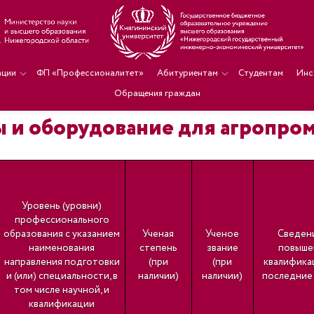
ации
ФП «Профессионалитет»
Абитуриентам
Студентам
Инс
Обращения граждан
ны и оборудование для агропр
Уровень (уровни)
профессионального
образования с указанием
Ученая
Ученое
Сведен
наименования
степень
звание
повыше
направления подготовки
(при
(при
квалификац
и (или) специальности, в
наличии)
наличии)
последние 
том числе научной, и
квалификации