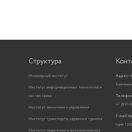
Структура
Конт
Инженерный институт
Адрес:
6
Княгинино
Институт информационных технологий и
систем связи
Телефон
+7 (831 6
Институт экономики и управления
E-mail п
Институт транспорта, сервиса и туризма
ngiei-126
Институт педагогики и дополнительного