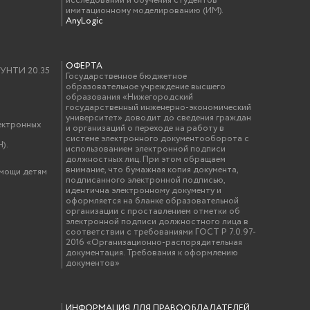
исследований и обучения студентов
имитационному моделированию (ИМ).
AnyLogic
ОФЕРТА
у УНТИ 20.35
Государственное бюджетное
образовательное учреждение высшего
образования «Нижегородский
государственный инженерно-экономический
университет» доводит до сведения граждан
ектронных
и организаций о переходе на работу в
системе электронного документооборота с
).
использованием электронной подписи
должностных лиц. При этом обращаем
внимание, что бумажная копия документа,
омощи детям
подписанного электронной подписью,
идентична электронному документу и
оформляется на бланке образовательной
организации с проставлением отметки об
электронной подписи должностного лица в
соответствии с требованиями ГОСТ Р 7.0.97-
2016 «Организационно-распорядительная
документация. Требования к оформлению
документов»
ИНФОРМАЦИЯ ДЛЯ ПРАВООБЛАДАТЕЛЕЙ