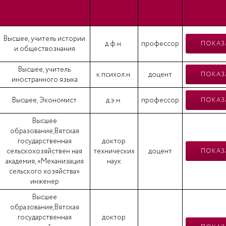
Высшее, учитель истории
д.ф.н.
профессор
ПОКАЗ
и обществознания
Высшее, учитель
к.психол.н.
доцент
ПОКАЗ
иностранного языка
Высшее, Экономист
д.э.н.
профессор
ПОКАЗ
Высшее
образование,Вятская
государственная
доктор
сельскохозяйствен ная
технических
доцент
ПОКАЗ
академия, «Механизация
наук
сельского хозяйства»
инженер
Высшее
образование,Вятская
государственная
доктор