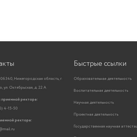
акты
Быстрые ссылки
06340, Нижегородская область, г.
Образовательная деятельность
, ул. Октябрьская, д. 22 А
Воспитательная деятельность
 приемной ректора:
Научная деятельность
6) 4-15-50
Проектная деятельность
риемной ректора:
Государственная научная аттеста
@mail.ru