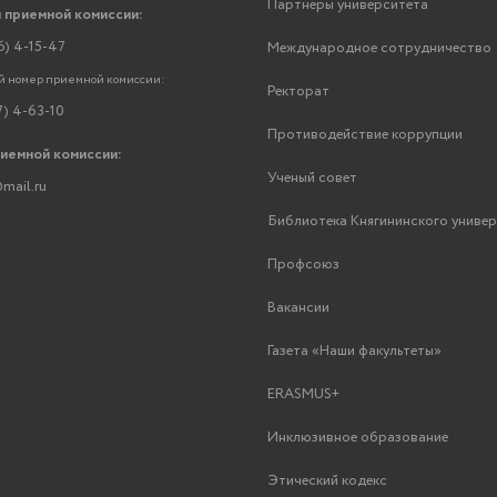
Партнеры университета
 приемной комиссии:
6) 4-15-47
Международное сотрудничество
 номер приемной комиссии:
Ректорат
7) 4-63-10
Противодействие коррупции
риемной комиссии:
Ученый совет
mail.ru
Библиотека Княгининского униве
Профсоюз
Вакансии
Газета «Наши факультеты»
ERASMUS+
Инклюзивное образование
Этический кодекс