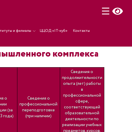
титуты и филиалы
ЦЦОД «IT-куб»
Контакты
омышленного комплекса
Сведения о
продолжительности
опыта (лет) работы
в
профессиональной
ия о
Сведения о
сфере,
нии
профессиональной
соответствующей
ии (за
переподготовке
образовательной
3 года)
(при наличии)
деятельности по
реализации учебных
предметов, курсов,