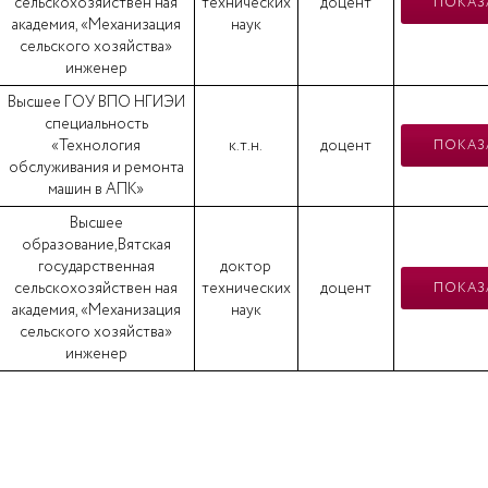
сельскохозяйствен ная
технических
доцент
ПОКАЗ
академия, «Механизация
наук
сельского хозяйства»
инженер
Высшее ГОУ ВПО НГИЭИ
специальность
«Технология
к.т.н.
доцент
ПОКАЗ
обслуживания и ремонта
машин в АПК»
Высшее
образование,Вятская
государственная
доктор
сельскохозяйствен ная
технических
доцент
ПОКАЗ
академия, «Механизация
наук
сельского хозяйства»
инженер