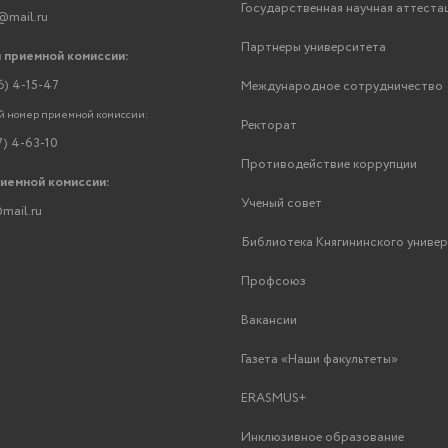
Государственная научная аттеста
@mail.ru
Партнеры университета
 приемной комиссии:
6) 4-15-47
Международное сотрудничество
 номер приемной комиссии:
Ректорат
7) 4-63-10
Противодействие коррупции
риемной комиссии:
Ученый совет
mail.ru
Библиотека Княгининского униве
Профсоюз
Вакансии
Газета «Наши факультеты»
ERASMUS+
Инклюзивное образование