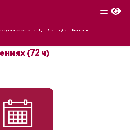
титуты и филиалы
ЦЦОД «IT-куб»
Контакты
ниях (72 ч)