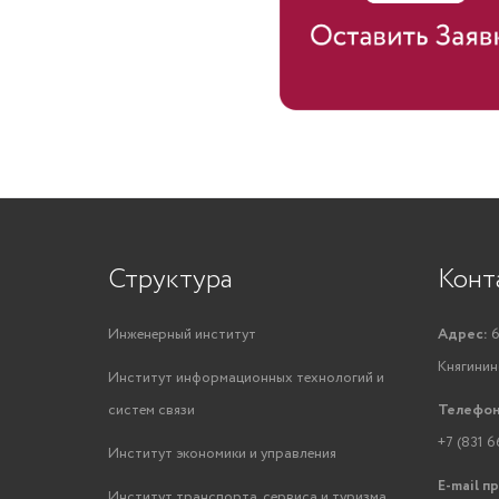
Структура
Конт
Инженерный институт
Адрес:
6
Княгинино
Институт информационных технологий и
систем связи
Телефон
+7 (831 6
Институт экономики и управления
E-mail п
Институт транспорта, сервиса и туризма