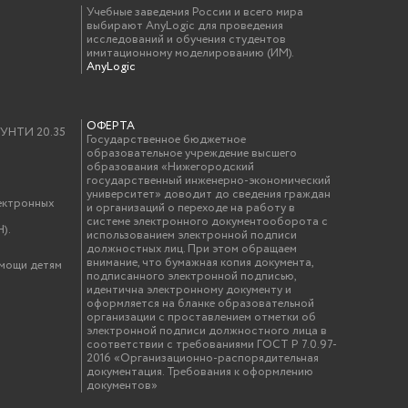
Учебные заведения России и всего мира
выбирают AnyLogic для проведения
исследований и обучения студентов
имитационному моделированию (ИМ).
AnyLogic
ОФЕРТА
у УНТИ 20.35
Государственное бюджетное
образовательное учреждение высшего
образования «Нижегородский
государственный инженерно-экономический
университет» доводит до сведения граждан
ектронных
и организаций о переходе на работу в
системе электронного документооборота с
).
использованием электронной подписи
должностных лиц. При этом обращаем
внимание, что бумажная копия документа,
омощи детям
подписанного электронной подписью,
идентична электронному документу и
оформляется на бланке образовательной
организации с проставлением отметки об
электронной подписи должностного лица в
соответствии с требованиями ГОСТ Р 7.0.97-
2016 «Организационно-распорядительная
документация. Требования к оформлению
документов»