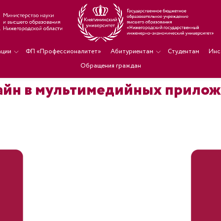
ации
ФП «Профессионалитет»
Абитуриентам
Студентам
Инс
Обращения граждан
айн в мультимедийных приложе