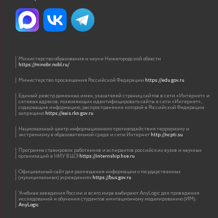
Министерство образования и науки Нижегородской области
https://minobr.nobl.ru/
Министерство просвещения Российской Федерации
https://edu.gov.ru
Единый реестр доменных имен, указателей страниц сайтов в сети «Интернет» и
сетевых адресов, позволяющих идентифицировать сайты в сети «Интернет»,
содержащие информацию, распространение которой в Российской Федерации
запрещено
https://eais.rkn.gov.ru
Национальный центр информационного противодействия терроризму и
экстремизму в образовательной среде и сети Интернет
http://ncpti.su
Программа стажировок работников и аспирантов российских вузов и научных
организаций в НИУ ВШЭ
https://internship.hse.ru
Официальный сайт для размещения информации о государственных
(муниципальных) учреждениях
https://bus.gov.ru
Учебные заведения России и всего мира выбирают AnyLogic для проведения
исследований и обучения студентов имитационному моделированию (ИМ).
AnyLogic