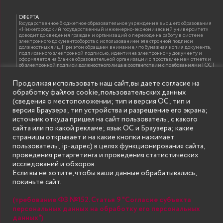
ОФЕРТА
Государственное бюджетное образовательное учреждение высшего образования
«Нижегородский государственный инженерно-экономический университет»
доводит до сведения граждан и организаций о переходе на работу в системе
электронного документооборота с использованием электронной подписи
должностных лиц. При этом обращаем внимание, что бумажная копия документа,
подписанного электронной подписью, идентична электронному документу и
оформляется на бланке образовательной организации с проставлением отметки
об электронной подписи должностного лица в соответствии с требованиями ГОСТ
Р 7.0.97-2016 «Организационно-распорядительная документация. Требования к
оформлению документов»
Продолжая использовать наш сайт, вы даете согласие на
обработку файлов cookie, пользовательских данных
(сведения о местоположении; тип и версия ОС; тип и
ИНФОРМАЦИЯ ДЛЯ ПРАВООБЛАДАТЕЛЕЙ
версия Браузера; тип устройства и разрешение его экрана;
Все права на аудио и видео материалы, представленные на нашем сайте
источник откуда пришел на сайт пользователь; с какого
принадлежат их законным владельцам и предназначены только для ознакомления.
Наличие материалов на сайте никаким образом не претендует на обозначение
сайта или по какой рекламе; язык ОС и Браузера; какие
нашего авторского права на данные материалы. Авторы не несут ответственности
страницы открывает и на какие кнопки нажимает
за возможные последствия использования их в целях, запрещенных Уголовным
Кодексом Российской Федерации. Если вы соглашаетесь с указанными
пользователь; ip-адрес) в целях функционирования сайта,
условиями, то можете приступить к просмотру материалов. Иначе вы должны
проведения ретаргетинга и проведения статистических
немедленно покинуть сайт. Все материалы, размещенные на сайте, взяты с
открытых (общедоступных) источников. Если Вы являетесь правообладателем
исследований и обзоров.
какого-либо материала, размещённого на этом сайте, и не хотели бы чтобы данная
Если вы не хотите, чтобы ваши данные обрабатывались,
информация распространялась без Вашего на то согласия, то мы будем рады
оказать Вам содействие, удалив соответствующие страницы. Для этого достаточно,
покиньте сайт.
чтобы вы прислали нам письмо (в электронном виде) с E-mail официального
почтового домена компании правообладателя, в котором указали ссылки на
страницы сайта, которые необходимо удалить.
(требование ФЗ №152. Статья 9 "Согласие субъекта
персональных данных на обработку его персональных
данных")