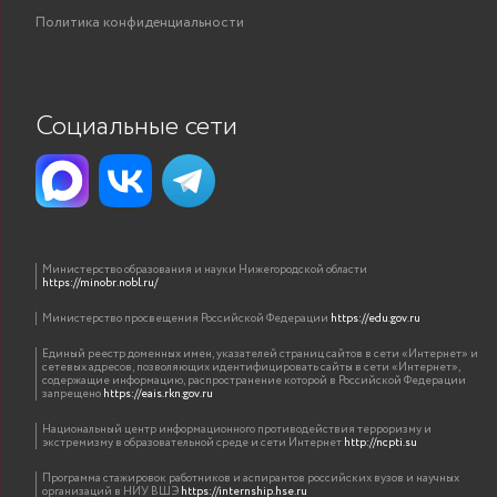
Политика конфиденциальности
Социальные сети
Министерство образования и науки Нижегородской области
https://minobr.nobl.ru/
Министерство просвещения Российской Федерации
https://edu.gov.ru
Единый реестр доменных имен, указателей страниц сайтов в сети «Интернет» и
сетевых адресов, позволяющих идентифицировать сайты в сети «Интернет»,
содержащие информацию, распространение которой в Российской Федерации
запрещено
https://eais.rkn.gov.ru
Национальный центр информационного противодействия терроризму и
экстремизму в образовательной среде и сети Интернет
http://ncpti.su
Программа стажировок работников и аспирантов российских вузов и научных
организаций в НИУ ВШЭ
https://internship.hse.ru