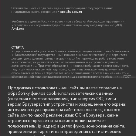
Официальный сайт для размещения информации о государственных
(муниципальных) учреждениях
https://bus.gov.ru
Учебные заведения России и всего мира выбирают AnyLogic для проведения
исследований и обучения студентов имитационному моделированию (ИМ).
AnyLogic
ОФЕРТА
Государственное бюджетное образовательное учреждение высшего образования
«Нижегородский государственный инженерно-экономический университет»
доводит до сведения граждан и организаций о переходе на работу в системе
электронного документооборота с использованием электронной подписи
должностных лиц. При этом обращаем внимание, что бумажная копия документа,
подписанного электронной подписью, идентична электронному документу и
оформляется на бланке образовательной организации с проставлением отметки
об электронной подписи должностного лица в соответствии с требованиями ГОСТ
Р 7.0.97-2016 «Организационно-распорядительная документация. Требования к
оформлению документов»
Продолжая использовать наш сайт, вы даете согласие на
обработку файлов cookie, пользовательских данных
(сведения о местоположении; тип и версия ОС; тип и
ИНФОРМАЦИЯ ДЛЯ ПРАВООБЛАДАТЕЛЕЙ
версия Браузера; тип устройства и разрешение его экрана;
Все права на аудио и видео материалы, представленные на нашем сайте
источник откуда пришел на сайт пользователь; с какого
принадлежат их законным владельцам и предназначены только для ознакомления.
Наличие материалов на сайте никаким образом не претендует на обозначение
сайта или по какой рекламе; язык ОС и Браузера; какие
нашего авторского права на данные материалы. Авторы не несут ответственности
страницы открывает и на какие кнопки нажимает
за возможные последствия использования их в целях, запрещенных Уголовным
Кодексом Российской Федерации. Если вы соглашаетесь с указанными
пользователь; ip-адрес) в целях функционирования сайта,
условиями, то можете приступить к просмотру материалов. Иначе вы должны
проведения ретаргетинга и проведения статистических
немедленно покинуть сайт. Все материалы, размещенные на сайте, взяты с
открытых (общедоступных) источников. Если Вы являетесь правообладателем