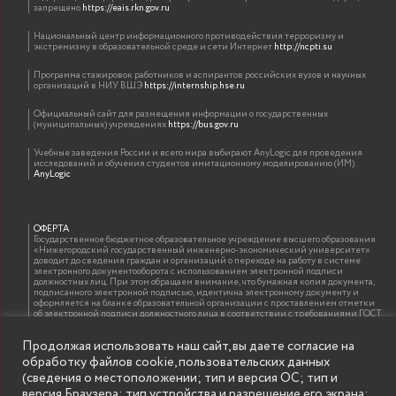
запрещено
https://eais.rkn.gov.ru
Национальный центр информационного противодействия терроризму и
экстремизму в образовательной среде и сети Интернет
http://ncpti.su
Программа стажировок работников и аспирантов российских вузов и научных
организаций в НИУ ВШЭ
https://internship.hse.ru
Официальный сайт для размещения информации о государственных
(муниципальных) учреждениях
https://bus.gov.ru
Учебные заведения России и всего мира выбирают AnyLogic для проведения
исследований и обучения студентов имитационному моделированию (ИМ).
AnyLogic
ОФЕРТА
Государственное бюджетное образовательное учреждение высшего образования
«Нижегородский государственный инженерно-экономический университет»
доводит до сведения граждан и организаций о переходе на работу в системе
электронного документооборота с использованием электронной подписи
должностных лиц. При этом обращаем внимание, что бумажная копия документа,
подписанного электронной подписью, идентична электронному документу и
оформляется на бланке образовательной организации с проставлением отметки
об электронной подписи должностного лица в соответствии с требованиями ГОСТ
Р 7.0.97-2016 «Организационно-распорядительная документация. Требования к
оформлению документов»
Продолжая использовать наш сайт, вы даете согласие на
обработку файлов cookie, пользовательских данных
(сведения о местоположении; тип и версия ОС; тип и
ИНФОРМАЦИЯ ДЛЯ ПРАВООБЛАДАТЕЛЕЙ
версия Браузера; тип устройства и разрешение его экрана;