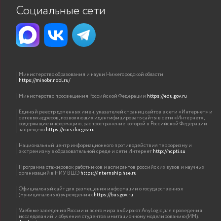
Социальные сети
Министерство образования и науки Нижегородской области
https://minobr.nobl.ru/
Министерство просвещения Российской Федерации
https://edu.gov.ru
Единый реестр доменных имен, указателей страниц сайтов в сети «Интернет» и
сетевых адресов, позволяющих идентифицировать сайты в сети «Интернет»,
содержащие информацию, распространение которой в Российской Федерации
запрещено
https://eais.rkn.gov.ru
Национальный центр информационного противодействия терроризму и
экстремизму в образовательной среде и сети Интернет
http://ncpti.su
Программа стажировок работников и аспирантов российских вузов и научных
организаций в НИУ ВШЭ
https://internship.hse.ru
Официальный сайт для размещения информации о государственных
(муниципальных) учреждениях
https://bus.gov.ru
Учебные заведения России и всего мира выбирают AnyLogic для проведения
исследований и обучения студентов имитационному моделированию (ИМ).