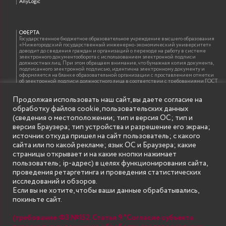
AnyLogic
ОФЕРТА
Государственное бюджетное образовательное учреждение высшего образования
«Нижегородский государственный инженерно-экономический университет»
доводит до сведения граждан и организаций о переходе на работу в системе
электронного документооборота с использованием электронной подписи
должностных лиц. При этом обращаем внимание, что бумажная копия документа,
подписанного электронной подписью, идентична электронному документу и
оформляется на бланке образовательной организации с проставлением отметки
об электронной подписи должностного лица в соответствии с требованиями ГОСТ
Р 7.0.97-2016 «Организационно-распорядительная документация. Требования к
оформлению документов»
Продолжая использовать наш сайт, вы даете согласие на
обработку файлов cookie, пользовательских данных
(сведения о местоположении; тип и версия ОС; тип и
ИНФОРМАЦИЯ ДЛЯ ПРАВООБЛАДАТЕЛЕЙ
версия Браузера; тип устройства и разрешение его экрана;
Все права на аудио и видео материалы, представленные на нашем сайте
источник откуда пришел на сайт пользователь; с какого
принадлежат их законным владельцам и предназначены только для ознакомления.
Наличие материалов на сайте никаким образом не претендует на обозначение
сайта или по какой рекламе; язык ОС и Браузера; какие
нашего авторского права на данные материалы. Авторы не несут ответственности
страницы открывает и на какие кнопки нажимает
за возможные последствия использования их в целях, запрещенных Уголовным
Кодексом Российской Федерации. Если вы соглашаетесь с указанными
пользователь; ip-адрес) в целях функционирования сайта,
условиями, то можете приступить к просмотру материалов. Иначе вы должны
проведения ретаргетинга и проведения статистических
немедленно покинуть сайт. Все материалы, размещенные на сайте, взяты с
открытых (общедоступных) источников. Если Вы являетесь правообладателем
исследований и обзоров.
какого-либо материала, размещённого на этом сайте, и не хотели бы чтобы данная
Если вы не хотите, чтобы ваши данные обрабатывались,
информация распространялась без Вашего на то согласия, то мы будем рады
оказать Вам содействие, удалив соответствующие страницы. Для этого достаточно,
покиньте сайт.
чтобы вы прислали нам письмо (в электронном виде) с E-mail официального
почтового домена компании правообладателя, в котором указали ссылки на
страницы сайта, которые необходимо удалить.
(требование ФЗ №152. Статья 9 "Согласие субъекта