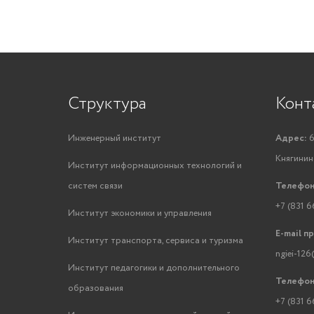
Структура
Конт
Инженерный институт
Адрес:
6
Княгинино
Институт информационных технологий и
систем связи
Телефон
+7 (831 6
Институт экономики и управления
E-mail п
Институт транспорта, сервиса и туризма
ngiei-126
Институт педагогики и дополнительного
Телефон
образования
+7 (831 6