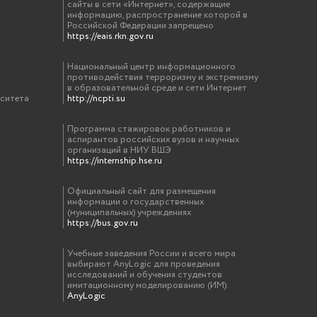
сайты в сети «Интернет», содержащие
информацию, распространение которой в
Российской Федерации запрещено
https://eais.rkn.gov.ru
Национальный центр информационного
противодействия терроризму и экстремизму
в образовательной среде и сети Интернет
рситета
http://ncpti.su
Программа стажировок работников и
аспирантов российских вузов и научных
организаций в НИУ ВШЭ
https://internship.hse.ru
Официальный сайт для размещения
информации о государственных
(муниципальных) учреждениях
https://bus.gov.ru
Учебные заведения России и всего мира
выбирают AnyLogic для проведения
исследований и обучения студентов
имитационному моделированию (ИМ).
AnyLogic