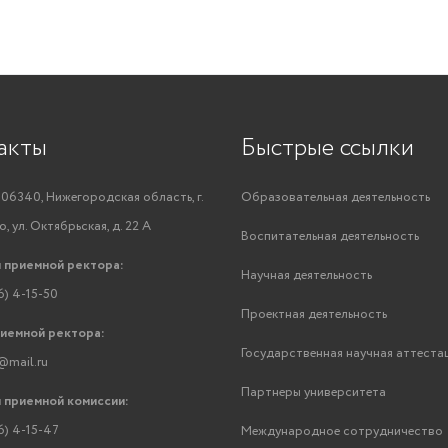
акты
Быстрые ссылки
06340, Нижегородская область, г.
Образовательная деятельность
, ул. Октябрьская, д. 22 А
Воспитательная деятельность
 приемной ректора:
Научная деятельность
6) 4-15-50
Проектная деятельность
риемной ректора:
Государственная научная аттеста
@mail.ru
Партнеры университета
 приемной комиссии:
6) 4-15-47
Международное сотрудничество