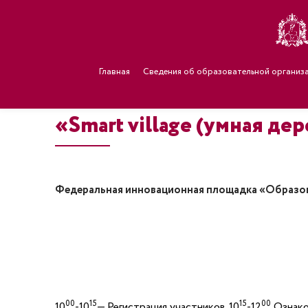
Главная
Сведения об образовательной организ
«Smart village (умная де
Федеральная инновационная площадка «Образов
00
15
15
00
10
-10
— Регистрация участников. 10
-12
Ознако