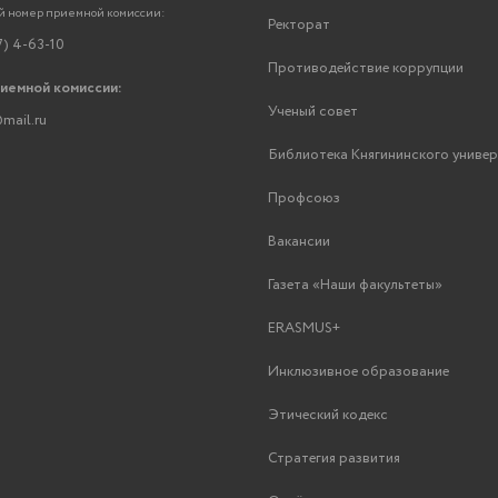
 номер приемной комиссии:
Ректорат
7) 4-63-10
Противодействие коррупции
риемной комиссии:
Ученый совет
mail.ru
Библиотека Княгининского униве
Профсоюз
Вакансии
Газета «Наши факультеты»
ERASMUS+
Инклюзивное образование
Этический кодекс
Стратегия развития