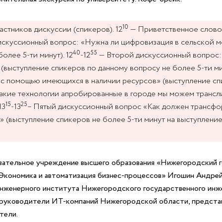
10
стников дискуссии (спикеров). 12
— Приветственное слово
скуссионный вопрос: «Нужна ли цифровизация в сельской мес
40
55
олее 5-ти минут). 12
-12
— Второй дискуссионный вопрос: 
(выступление спикеров по данному вопросу не более 5-ти мин
с помощью имеющихся в наличии ресурсов» (выступление спи
кие технологии апробированные в городе мы можем трансли
15
25
13
-13
– Пятый дискуссионный вопрос «Как должен трансфор
(выступление спикеров не более 5-ти минут на выступление)
ательное учреждение высшего образования «Нижегородский 
 «Экономика и автоматизация бизнес-процессов» Игошин Андр
 инженерного института Нижегородского государственного ин
руководители ИT-компаний Нижегородской области, представ
тели.