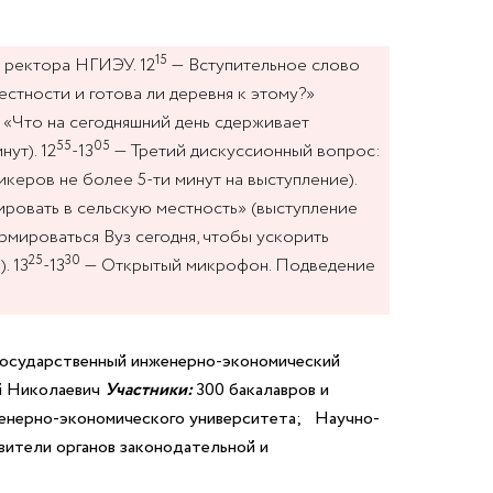
15
 ректора НГИЭУ. 12
— Вступительное слово
тности и готова ли деревня к этому?»
«Что на сегодняшний день сдерживает
55
05
ут). 12
-13
— Третий дискуссионный вопрос:
керов не более 5-ти минут на выступление).
ровать в сельскую местность» (выступление
мироваться Вуз сегодня, чтобы ускорить
25
30
. 13
-13
— Открытый микрофон. Подведение
государственный инженерно-экономический
ей Николаевич
Участники:
300 бакалавров и
женерно-экономического университета; Научно-
ители органов законодательной и