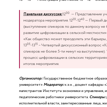
00
Панельная дискуссия:
12
— Представление уча
20
40
модератора мероприятия. 12
-12
— Первый ди
(выступление спикеров по данному вопросу не б
развитие цифровизации в сельской местности» 
«Как общество может преодолеть эти барьеры, 
05
15
13
-13
– Четвертый дискуссионный вопрос «Ка
спикеров не более 5-ти минут на выступление). 
процесс цифровизации в сельских территориях» 
итогов мероприятия.
Организатор:
Государственное бюджетное образов
университет»
Модератор:
к.э.н., доцент кафедры
магистрантов Института экономики и управления,
педагогические работники университета.
Спикеры:
исполнительной власти, заинтересованные лица, жи