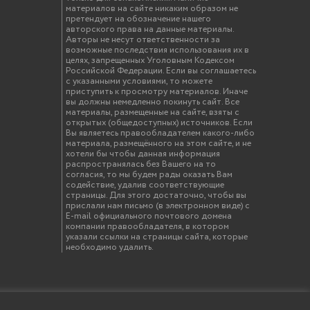
материалов на сайте никаким образом не
претендует на обозначение нашего
авторского права на данные материалы.
Авторы не несут ответственности за
возможные последствия использования их в
целях, запрещенных Уголовным Кодексом
Российской Федерации. Если вы соглашаетесь
с указанными условиями, то можете
приступить к просмотру материалов. Иначе
вы должны немедленно покинуть сайт. Все
материалы, размещенные на сайте, взяты с
открытых (общедоступных) источников. Если
Вы являетесь правообладателем какого-либо
материала, размещённого на этом сайте, и не
хотели бы чтобы данная информация
распространялась без Вашего на то
согласия, то мы будем рады оказать Вам
содействие, удалив соответствующие
страницы. Для этого достаточно, чтобы вы
прислали нам письмо (в электронном виде) с
E-mail официального почтового домена
компании правообладателя, в котором
указали ссылки на страницы сайта, которые
необходимо удалить.
твенный инженерно-экономический университет"