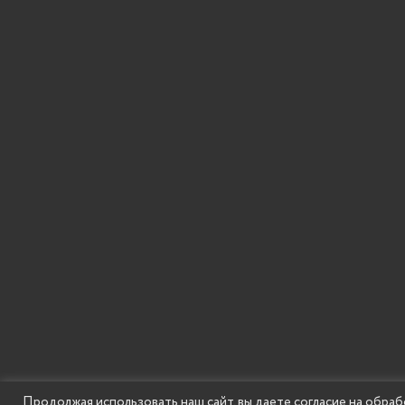
SECONDARY
© Государственное бюджетное образовательное
Продолжая использовать наш сайт, вы даете согласие на обраб