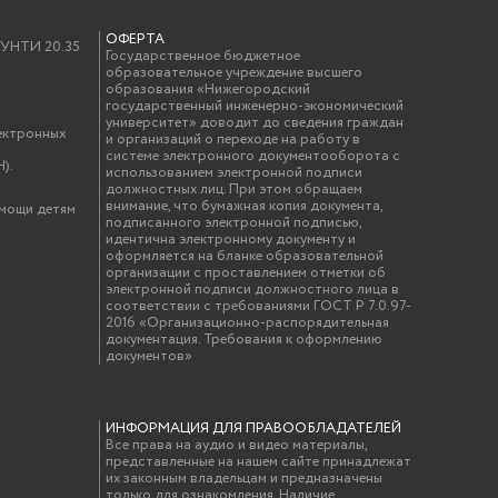
ОФЕРТА
у УНТИ 20.35
Государственное бюджетное
образовательное учреждение высшего
образования «Нижегородский
государственный инженерно-экономический
университет» доводит до сведения граждан
ектронных
и организаций о переходе на работу в
системе электронного документооборота с
).
использованием электронной подписи
должностных лиц. При этом обращаем
внимание, что бумажная копия документа,
омощи детям
подписанного электронной подписью,
идентична электронному документу и
оформляется на бланке образовательной
организации с проставлением отметки об
электронной подписи должностного лица в
соответствии с требованиями ГОСТ Р 7.0.97-
2016 «Организационно-распорядительная
документация. Требования к оформлению
документов»
ИНФОРМАЦИЯ ДЛЯ ПРАВООБЛАДАТЕЛЕЙ
Все права на аудио и видео материалы,
представленные на нашем сайте принадлежат
их законным владельцам и предназначены
только для ознакомления. Наличие