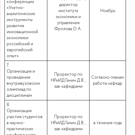
конференции
директор
«Учетно-
института
Ноябрь
аналитические
экономики и
инструменты
управления
развития
Фролова О.А.
инновационной
экономики:
российский и
европейский
опыт»
7.
Организация и
Проректор по
проведение
Согласно планам
НРиИД Ганин Д.В.,
внутривузовских
работы кафедр
зав. кафедрами
олимпиад по
дисциплинам
8.
Организация
участия студентов
Проректор по
в научно-
НРиИД Ганин Д.В.,
в течение года
практических
зав. кафедрами