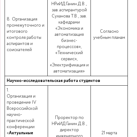
НРиИД Ганин Д.В.,
зав. аспирантурой
Суханова Т.В., зав.
8. Организация
кафедрами
промежуточного и
«Экономика и
итогового
Согласно
автоматизация
контроля работы
учебным планам
бизнес-
аспирантов и
процессов»,
соискателей
«Технический
сервис»,
«Электрификация и
автоматизация»
Научно-исследовательская работа студентов
1.
Организация и
проведение IV
Всероссийской
научно-
Проректор по
практической
НРиИД Ганин Д.В.,
конференции
директор
«
Актуальные
21 марта
инженерного