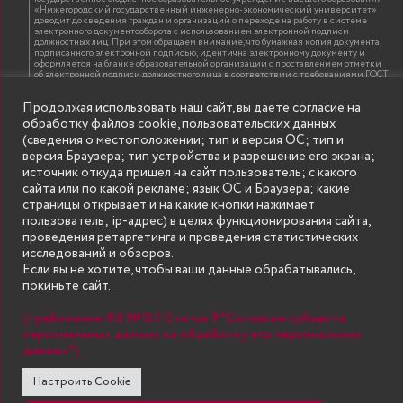
«Нижегородский государственный инженерно-экономический университет»
доводит до сведения граждан и организаций о переходе на работу в системе
электронного документооборота с использованием электронной подписи
должностных лиц. При этом обращаем внимание, что бумажная копия документа,
подписанного электронной подписью, идентична электронному документу и
оформляется на бланке образовательной организации с проставлением отметки
об электронной подписи должностного лица в соответствии с требованиями ГОСТ
Р 7.0.97-2016 «Организационно-распорядительная документация. Требования к
оформлению документов»
Продолжая использовать наш сайт, вы даете согласие на
обработку файлов cookie, пользовательских данных
(сведения о местоположении; тип и версия ОС; тип и
ИНФОРМАЦИЯ ДЛЯ ПРАВООБЛАДАТЕЛЕЙ
версия Браузера; тип устройства и разрешение его экрана;
Все права на аудио и видео материалы, представленные на нашем сайте
источник откуда пришел на сайт пользователь; с какого
принадлежат их законным владельцам и предназначены только для ознакомления.
Наличие материалов на сайте никаким образом не претендует на обозначение
сайта или по какой рекламе; язык ОС и Браузера; какие
нашего авторского права на данные материалы. Авторы не несут ответственности
страницы открывает и на какие кнопки нажимает
за возможные последствия использования их в целях, запрещенных Уголовным
Кодексом Российской Федерации. Если вы соглашаетесь с указанными
пользователь; ip-адрес) в целях функционирования сайта,
условиями, то можете приступить к просмотру материалов. Иначе вы должны
проведения ретаргетинга и проведения статистических
немедленно покинуть сайт. Все материалы, размещенные на сайте, взяты с
открытых (общедоступных) источников. Если Вы являетесь правообладателем
исследований и обзоров.
какого-либо материала, размещённого на этом сайте, и не хотели бы чтобы данная
Если вы не хотите, чтобы ваши данные обрабатывались,
информация распространялась без Вашего на то согласия, то мы будем рады
оказать Вам содействие, удалив соответствующие страницы. Для этого достаточно,
покиньте сайт.
чтобы вы прислали нам письмо (в электронном виде) с E-mail официального
почтового домена компании правообладателя, в котором указали ссылки на
страницы сайта, которые необходимо удалить.
(требование ФЗ №152. Статья 9 "Согласие субъекта
персональных данных на обработку его персональных
данных")
SECONDARY
© Государственное бюджетное образовательное учреждение
Настроить Cookie
высшего образования "Нижегородский государственный инженерно-
MENU