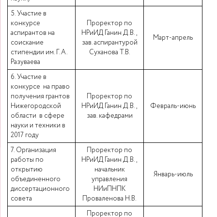
5. Участие в
конкурсе
Проректор по
аспирантов на
НРиИД Ганин Д.В.,
Март-апрель
соискание
зав. аспирантурой
стипендии им. Г.А.
Суханова Т.В.
Разуваева
6. Участие в
конкурсе на право
получения грантов
Проректор по
Нижегородской
НРиИД Ганин Д.В.,
Февраль-июнь
области в сфере
зав. кафедрами
науки и техники в
2017 году
7. Организация
Проректор по
работы по
НРиИД Ганин Д.В.,
открытию
начальник
Январь-июль
объединенного
управления
диссертационного
НИиПНПК
совета
Проваленова Н.В.
Проректор по