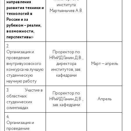
направления
института
развития техники и
Мартьянычев А.В.
технологий в
России и за
рубежом – реалии,
возможности,
перспективы
»
2.
Организация и
Проректор по
проведение
НРиИД Ганин Д.В.,
внутривузовского
директора
Март — апрель
конкурса на лучшую
институтов, зав.
студенческую
кафедрами
научную работу
3. Участие в
Проректор по
областных
НРиИД Ганин Д.В.,
Апрель
студенческих
зав. кафедрами
олимпиадах
4.
Организация и
проведение