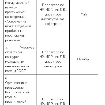
международной
Проректор по
научно-
НРиИД Ганин Д.В.,
практической
директора
Май
конференции
институтов, зав.
«Современная
кафедрами
наука: актуальные
проблемы и
перспективы
развития»
5. Участие в
областном
Проректор по
конкурсе
НРиИД Ганин Д.В.,
Октябрь
молодежных
директора
инновационных
институтов
команд РОСТ
6.
Организация и
проведение
Всероссийской
научно-
Проректор по
практической
НРиИД Ганин Д.В.,