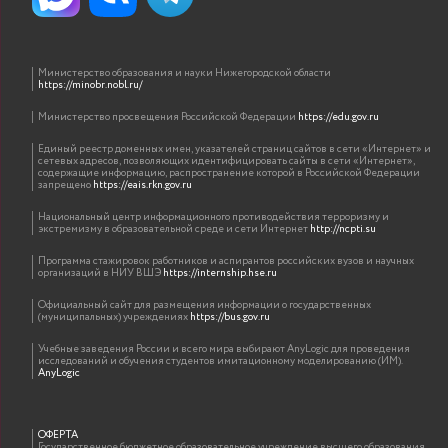
Министерство образования и науки Нижегородской области
https://minobr.nobl.ru/
Министерство просвещения Российской Федерации
https://edu.gov.ru
Единый реестр доменных имен, указателей страниц сайтов в сети «Интернет» и
сетевых адресов, позволяющих идентифицировать сайты в сети «Интернет»,
содержащие информацию, распространение которой в Российской Федерации
запрещено
https://eais.rkn.gov.ru
Национальный центр информационного противодействия терроризму и
экстремизму в образовательной среде и сети Интернет
http://ncpti.su
Программа стажировок работников и аспирантов российских вузов и научных
организаций в НИУ ВШЭ
https://internship.hse.ru
Официальный сайт для размещения информации о государственных
(муниципальных) учреждениях
https://bus.gov.ru
Учебные заведения России и всего мира выбирают AnyLogic для проведения
исследований и обучения студентов имитационному моделированию (ИМ).
AnyLogic
ОФЕРТА
Государственное бюджетное образовательное учреждение высшего образования