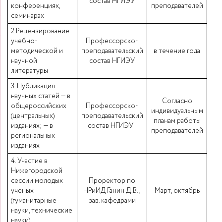
состав НГИЭУ
конференциях,
преподавателей
семинарах
2.Рецензирование
учебно-
Профессорско-
методической и
преподавательский
в течение года
научной
состав НГИЭУ
литературы
3. Публикация
научных статей — в
Согласно
общероссийских
Профессорско-
индивидуальным
(центральных)
преподавательский
планам работы
изданиях; — в
состав НГИЭУ
преподавателей
региональных
изданиях
4. Участие в
Нижегородской
сессии молодых
Проректор по
ученых
НРиИД Ганин Д.В.,
Март, октябрь
(гуманитарные
зав. кафедрами
науки, технические
науки)