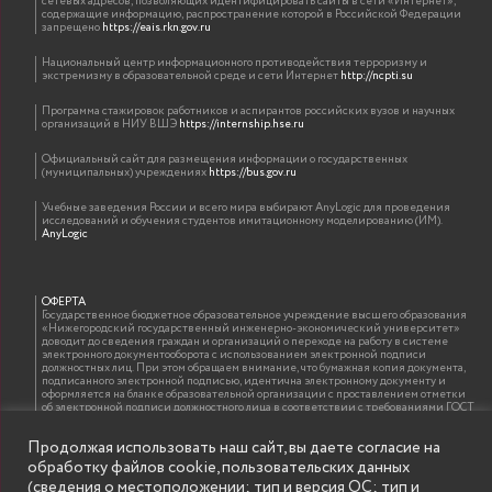
сетевых адресов, позволяющих идентифицировать сайты в сети «Интернет»,
содержащие информацию, распространение которой в Российской Федерации
запрещено
https://eais.rkn.gov.ru
Национальный центр информационного противодействия терроризму и
экстремизму в образовательной среде и сети Интернет
http://ncpti.su
Программа стажировок работников и аспирантов российских вузов и научных
организаций в НИУ ВШЭ
https://internship.hse.ru
Официальный сайт для размещения информации о государственных
(муниципальных) учреждениях
https://bus.gov.ru
Учебные заведения России и всего мира выбирают AnyLogic для проведения
исследований и обучения студентов имитационному моделированию (ИМ).
AnyLogic
ОФЕРТА
Государственное бюджетное образовательное учреждение высшего образования
«Нижегородский государственный инженерно-экономический университет»
доводит до сведения граждан и организаций о переходе на работу в системе
электронного документооборота с использованием электронной подписи
должностных лиц. При этом обращаем внимание, что бумажная копия документа,
подписанного электронной подписью, идентична электронному документу и
оформляется на бланке образовательной организации с проставлением отметки
об электронной подписи должностного лица в соответствии с требованиями ГОСТ
Р 7.0.97-2016 «Организационно-распорядительная документация. Требования к
оформлению документов»
Продолжая использовать наш сайт, вы даете согласие на
обработку файлов cookie, пользовательских данных
(сведения о местоположении; тип и версия ОС; тип и