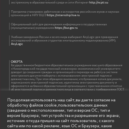
экстремизму в образовательной среде и сети Интернет
http://ncpti.su
Программа стажировок работников и аспирантов российских вузов и научных
организаций в НИУ ВШЭ
https://internship.hse.ru
Официальный сайт для размещения информации о государственных
(муниципальных) учреждениях
https://bus.gov.ru
Учебные заведения России и всего мира выбирают AnyLogic для проведения
исследований и обучения студентов имитационному моделированию (ИМ).
AnyLogic
ОФЕРТА
Государственное бюджетное образовательное учреждение высшего образования
«Нижегородский государственный инженерно-экономический университет»
доводит до сведения граждан и организаций о переходе на работу в системе
электронного документооборота с использованием электронной подписи
должностных лиц. При этом обращаем внимание, что бумажная копия документа,
подписанного электронной подписью, идентична электронному документу и
оформляется на бланке образовательной организации с проставлением отметки
об электронной подписи должностного лица в соответствии с требованиями ГОСТ
Р 7.0.97-2016 «Организационно-распорядительная документация. Требования к
оформлению документов»
Продолжая использовать наш сайт, вы даете согласие на
обработку файлов cookie, пользовательских данных
(сведения о местоположении; тип и версия ОС; тип и
ИНФОРМАЦИЯ ДЛЯ ПРАВООБЛАДАТЕЛЕЙ
версия Браузера; тип устройства и разрешение его экрана;
Все права на аудио и видео материалы, представленные на нашем сайте
источник откуда пришел на сайт пользователь; с какого
принадлежат их законным владельцам и предназначены только для ознакомления.
Наличие материалов на сайте никаким образом не претендует на обозначение
сайта или по какой рекламе; язык ОС и Браузера; какие
нашего авторского права на данные материалы. Авторы не несут ответственности