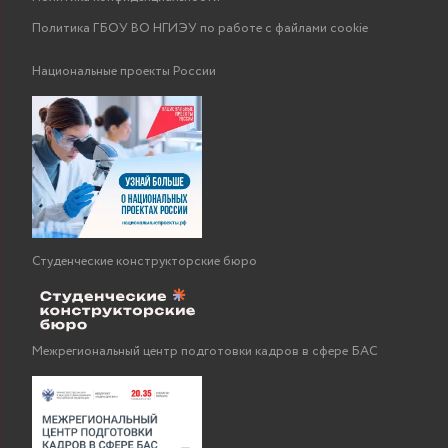
организацию нового бизнеса.
Форума. Об изменении программы участники
Политика ГБОУ ВО НГИЭУ по работе с файлами cookie
Форума оповещаются заранее.
Национальные проекты России
Студенческие конструкторские бюро
Межрегиональный центр подготовки кадров в сфере БАС