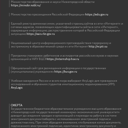
Министерство образования и науки Нижегородской области
https://minobr.nobl.ru/
Министерство просвещения Российской Федерации
https://edu.gov.ru
Единый реестр доменных имен, указателей страниц сайтов в сети «Интернет» и
сетевых адресов, позволяющих идентифицировать сайты в сети «Интернет»,
содержащие информацию, распространение которой в Российской Федерации
запрещено
https://eais.rkn.gov.ru
Национальный центр информационного противодействия терроризму и
экстремизму в образовательной среде и сети Интернет
http://ncpti.su
Программа стажировок работников и аспирантов российских вузов и научных
организаций в НИУ ВШЭ
https://internship.hse.ru
Официальный сайт для размещения информации о государственных
(муниципальных) учреждениях
https://bus.gov.ru
Учебные заведения России и всего мира выбирают AnyLogic для проведения
исследований и обучения студентов имитационному моделированию (ИМ).
AnyLogic
ОФЕРТА
Государственное бюджетное образовательное учреждение высшего образования
«Нижегородский государственный инженерно-экономический университет»
доводит до сведения граждан и организаций о переходе на работу в системе
электронного документооборота с использованием электронной подписи
должностных лиц. При этом обращаем внимание, что бумажная копия документа,
подписанного электронной подписью, идентична электронному документу и