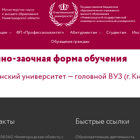
ации
ФП «Профессионалитет»
Абитуриентам
Студентам
Инс
Обращения граждан
чно-заочная форма обучения
ский университет — головной ВУЗ (г. К
акты
Быстрые ссылки
06340, Нижегородская область, г.
Образовательная деятельность