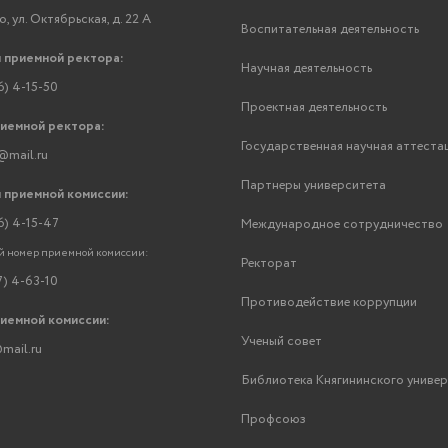
, ул. Октябрьская, д. 22 А
Воспитательная деятельность
 приемной ректора:
Научная деятельность
6) 4-15-50
Проектная деятельность
риемной ректора:
Государственная научная аттеста
@mail.ru
Партнеры университета
 приемной комиссии:
6) 4-15-47
Международное сотрудничество
 номер приемной комиссии:
Ректорат
7) 4-63-10
Противодействие коррупции
риемной комиссии:
Ученый совет
mail.ru
Библиотека Княгининского униве
Профсоюз