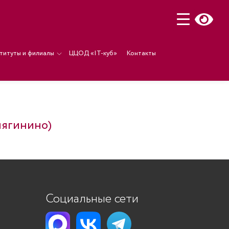
титуты и филиалы
ЦЦОД «IT-куб»
Контакты
нягинино)
Социальные сети