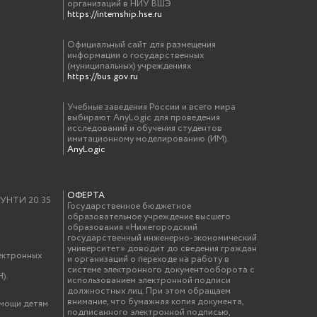
организаций в НИУ ВШЭ
https://internship.hse.ru
Официальный сайт для размещения
информации о государственных
(муниципальных) учреждениях
https://bus.gov.ru
Учебные заведения России и всего мира
выбирают AnyLogic для проведения
исследований и обучения студентов
имитационному моделированию (ИМ).
AnyLogic
ОФЕРТА
у УНТИ 20.35
Государственное бюджетное
образовательное учреждение высшего
образования «Нижегородский
государственный инженерно-экономический
университет» доводит до сведения граждан
ектронных
и организаций о переходе на работу в
системе электронного документооборота с
).
использованием электронной подписи
должностных лиц. При этом обращаем
внимание, что бумажная копия документа,
омощи детям
подписанного электронной подписью,