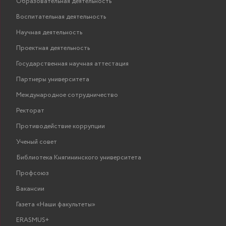
Образовательная деятельность
Воспитательная деятельность
Научная деятельность
Проектная деятельность
Государственная научная аттестация
Партнеры университета
Международное сотрудничество
Ректорат
Противодействие коррупции
Ученый совет
Библиотека Княгининского университета
Профсоюз
Вакансии
Газета «Наши факультеты»
ERASMUS+