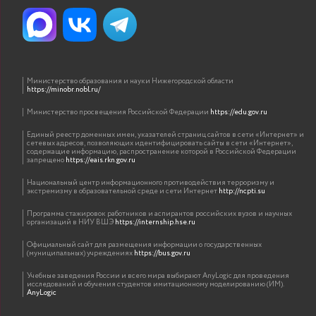
Министерство образования и науки Нижегородской области
https://minobr.nobl.ru/
Министерство просвещения Российской Федерации
https://edu.gov.ru
Единый реестр доменных имен, указателей страниц сайтов в сети «Интернет» и
сетевых адресов, позволяющих идентифицировать сайты в сети «Интернет»,
содержащие информацию, распространение которой в Российской Федерации
запрещено
https://eais.rkn.gov.ru
Национальный центр информационного противодействия терроризму и
экстремизму в образовательной среде и сети Интернет
http://ncpti.su
Программа стажировок работников и аспирантов российских вузов и научных
организаций в НИУ ВШЭ
https://internship.hse.ru
Официальный сайт для размещения информации о государственных
(муниципальных) учреждениях
https://bus.gov.ru
Учебные заведения России и всего мира выбирают AnyLogic для проведения
исследований и обучения студентов имитационному моделированию (ИМ).
AnyLogic