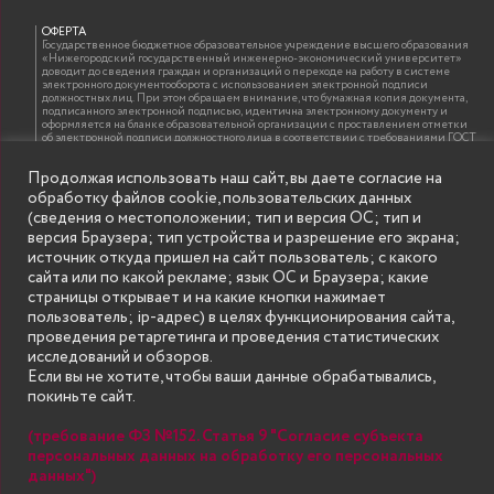
ОФЕРТА
Государственное бюджетное образовательное учреждение высшего образования
«Нижегородский государственный инженерно-экономический университет»
доводит до сведения граждан и организаций о переходе на работу в системе
электронного документооборота с использованием электронной подписи
должностных лиц. При этом обращаем внимание, что бумажная копия документа,
подписанного электронной подписью, идентична электронному документу и
оформляется на бланке образовательной организации с проставлением отметки
об электронной подписи должностного лица в соответствии с требованиями ГОСТ
Р 7.0.97-2016 «Организационно-распорядительная документация. Требования к
оформлению документов»
Продолжая использовать наш сайт, вы даете согласие на
обработку файлов cookie, пользовательских данных
(сведения о местоположении; тип и версия ОС; тип и
ИНФОРМАЦИЯ ДЛЯ ПРАВООБЛАДАТЕЛЕЙ
версия Браузера; тип устройства и разрешение его экрана;
Все права на аудио и видео материалы, представленные на нашем сайте
источник откуда пришел на сайт пользователь; с какого
принадлежат их законным владельцам и предназначены только для ознакомления.
Наличие материалов на сайте никаким образом не претендует на обозначение
сайта или по какой рекламе; язык ОС и Браузера; какие
нашего авторского права на данные материалы. Авторы не несут ответственности
страницы открывает и на какие кнопки нажимает
за возможные последствия использования их в целях, запрещенных Уголовным
Кодексом Российской Федерации. Если вы соглашаетесь с указанными
пользователь; ip-адрес) в целях функционирования сайта,
условиями, то можете приступить к просмотру материалов. Иначе вы должны
проведения ретаргетинга и проведения статистических
немедленно покинуть сайт. Все материалы, размещенные на сайте, взяты с
открытых (общедоступных) источников. Если Вы являетесь правообладателем
исследований и обзоров.
какого-либо материала, размещённого на этом сайте, и не хотели бы чтобы данная
Если вы не хотите, чтобы ваши данные обрабатывались,
информация распространялась без Вашего на то согласия, то мы будем рады
оказать Вам содействие, удалив соответствующие страницы. Для этого достаточно,
покиньте сайт.
чтобы вы прислали нам письмо (в электронном виде) с E-mail официального
почтового домена компании правообладателя, в котором указали ссылки на
страницы сайта, которые необходимо удалить.
(требование ФЗ №152. Статья 9 "Согласие субъекта
персональных данных на обработку его персональных
данных")