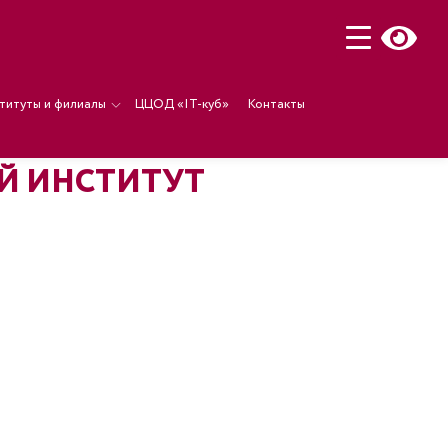
титуты и филиалы
ЦЦОД «IT-куб»
Контакты
НЫЙ ИНСТИТУТ