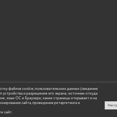
 учреждение высшего образования "Нижегородский государс
отку файлов cookie, пользовательских данных (сведения
(Княгининский университет) 2002 - 2026
ип устройства и разрешение его экрана; источник откуда
аме; язык ОС и Браузера; какие страницы открывает и на
ионирования сайта, проведения ретаргетинга и
Настр
е сайт.