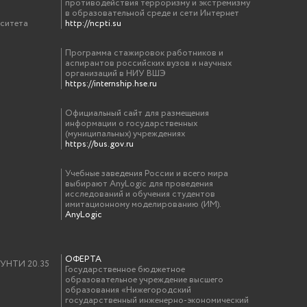
противодействия терроризму и экстремизму
в образовательной среде и сети Интернет
рситета
http://ncpti.su
Программа стажировок работников и
аспирантов российских вузов и научных
организаций в НИУ ВШЭ
https://internship.hse.ru
Официальный сайт для размещения
информации о государственных
(муниципальных) учреждениях
https://bus.gov.ru
Учебные заведения России и всего мира
выбирают AnyLogic для проведения
исследований и обучения студентов
имитационному моделированию (ИМ).
AnyLogic
ОФЕРТА
у УНТИ 20.35
Государственное бюджетное
образовательное учреждение высшего
образования «Нижегородский
государственный инженерно-экономический