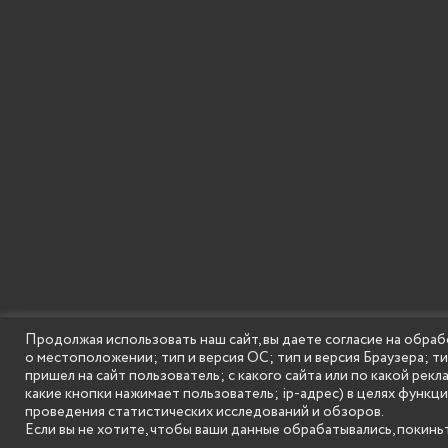
SECONDARY
© Государственное бюджетное образовательное
Продолжая использовать наш сайт, вы даете согласие на обраб
MENU
о местоположении; тип и версия ОС; тип и версия Браузера; т
пришел на сайт пользователь; с какого сайта или по какой рекл
какие кнопки нажимает пользователь; ip-адрес) в целях функц
проведения статистических исследований и обзоров.
Если вы не хотите, чтобы ваши данные обрабатывались, покиньт