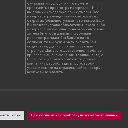
с указанными условиями, то можете
приступить к просмотру материалов. Иначе
вы должны немедленно покинуть сайт. Все
материалы, размещенные на сайте, взяты с
открытых (общедоступных) источников. Если
Вы являетесь правообладателем какого-либо
материала, размещённого на этом сайте, и не
хотели бы чтобы данная информация
распространялась без Вашего на то
согласия, то мы будем рады оказать Вам
содействие, удалив соответствующие
страницы. Для этого достаточно, чтобы вы
прислали нам письмо (в электронном виде) с
E-mail официального почтового домена
компании правообладателя, в котором
указали ссылки на страницы сайта, которые
необходимо удалить.
твенный инженерно-экономический университет"
оить Cookie
Даю согласие на обработку персональных данных