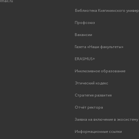
mail.ru
Библиотека Княгининского униве
Профсоюз
Вакансии
Газета «Наши факультеты»
ERASMUS+
Инклюзивное образование
Этический кодекс
Стратегия развития
Отчёт ректора
Заявка на включение в экосистем
Информационные ссылки