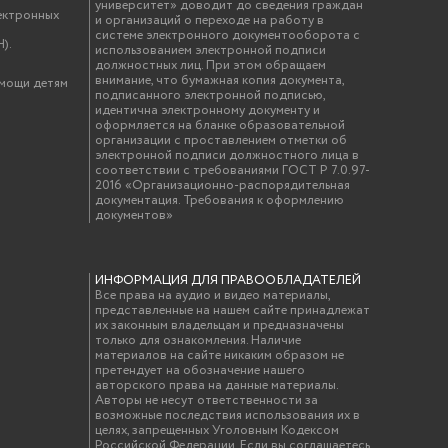
университет» доводит до сведения граждан
ектронных
и организаций о переходе на работу в
системе электронного документооборота с
).
использованием электронной подписи
должностных лиц. При этом обращаем
внимание, что бумажная копия документа,
омощи детям
подписанного электронной подписью,
идентична электронному документу и
оформляется на бланке образовательной
организации с проставлением отметки об
электронной подписи должностного лица в
соответствии с требованиями ГОСТ Р 7.0.97-
2016 «Организационно-распорядительная
документация. Требования к оформлению
документов»
ИНФОРМАЦИЯ ДЛЯ ПРАВООБЛАДАТЕЛЕЙ
Все права на аудио и видео материалы,
представленные на нашем сайте принадлежат
их законным владельцам и предназначены
только для ознакомления. Наличие
материалов на сайте никаким образом не
претендует на обозначение нашего
авторского права на данные материалы.
Авторы не несут ответственности за
возможные последствия использования их в
целях, запрещенных Уголовным Кодексом
Российской Федерации. Если вы соглашаетесь