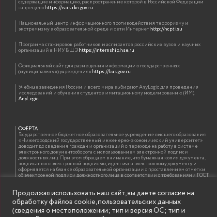
содержащие информацию, распространение которой в Российской Федерации
запрещено
https://eais.rkn.gov.ru
Национальный центр информационного противодействия терроризму и
экстремизму в образовательной среде и сети Интернет
http://ncpti.su
Программа стажировок работников и аспирантов российских вузов и научных
организаций в НИУ ВШЭ
https://internship.hse.ru
Официальный сайт для размещения информации о государственных
(муниципальных) учреждениях
https://bus.gov.ru
Учебные заведения России и всего мира выбирают AnyLogic для проведения
исследований и обучения студентов имитационному моделированию (ИМ).
AnyLogic
ОФЕРТА
Государственное бюджетное образовательное учреждение высшего образования
«Нижегородский государственный инженерно-экономический университет»
доводит до сведения граждан и организаций о переходе на работу в системе
электронного документооборота с использованием электронной подписи
должностных лиц. При этом обращаем внимание, что бумажная копия документа,
подписанного электронной подписью, идентична электронному документу и
оформляется на бланке образовательной организации с проставлением отметки
об электронной подписи должностного лица в соответствии с требованиями ГОСТ
Р 7.0.97-2016 «Организационно-распорядительная документация. Требования к
оформлению документов»
Продолжая использовать наш сайт, вы даете согласие на
обработку файлов cookie, пользовательских данных
(сведения о местоположении; тип и версия ОС; тип и
ИНФОРМАЦИЯ ДЛЯ ПРАВООБЛАДАТЕЛЕЙ